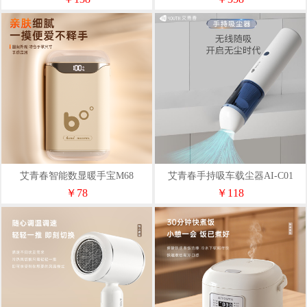
艾青春智能数显暖手宝M68
艾青春手持吸车载尘器AI-C01
￥78
￥118