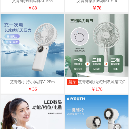
艾青春挂脖风扇AI-N35
艾青春桌面风扇AI-F16
￥88
￥78
艾青春手持小风扇V12Pro
慧采
艾青春收纳式升降风扇IQC-
F7200B
￥36
￥178