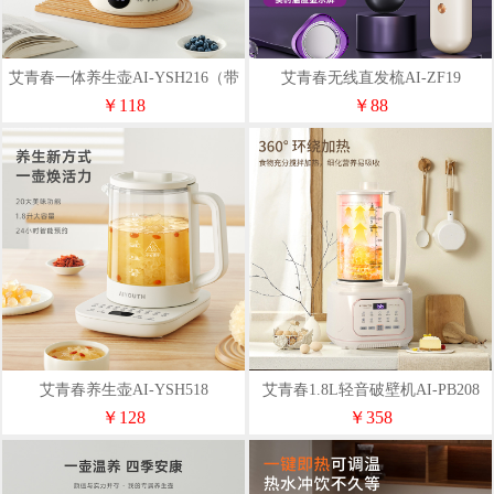
艾青春一体养生壶AI-YSH216（带
艾青春无线直发梳AI-ZF19
滤网）
￥118
￥88
艾青春养生壶AI-YSH518
艾青春1.8L轻音破壁机AI-PB208
￥128
￥358