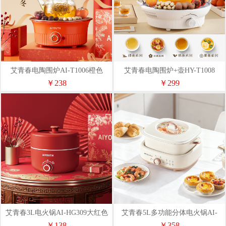
艾青春电陶围炉AI-T1006橙色
艾青春电陶围炉+壶HY-T1008
￥238
￥299
艾青春3L电火锅AI-HG309大红色
艾青春5L多功能分体电火锅AI-
HG666
￥138
￥358