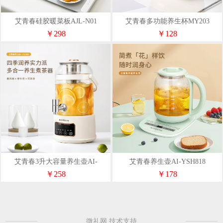
艾青春硅胶暖菜板AJL-N01
艾青春多功能养生杯MY203
￥298
￥128
艾青春3升大容量养生壶AI-
艾青春养生壶AI-YSH818
YSH888（带滤网）
￥258
￥178
微礼网 技术支持