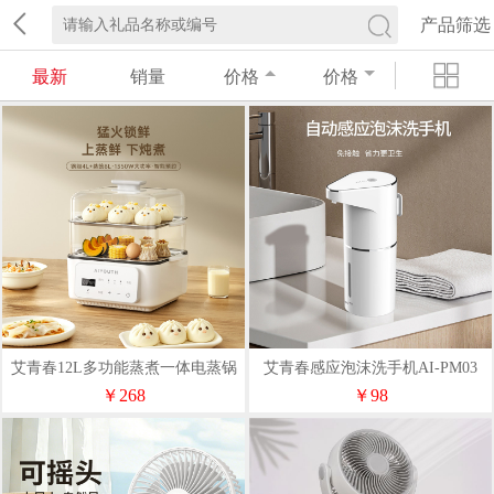
产品筛选
最新
销量
价格
价格
艾青春12L多功能蒸煮一体电蒸锅
艾青春感应泡沫洗手机AI-PM03
AI-Z53
￥268
￥98