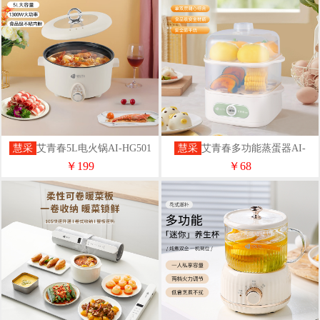
慧采
艾青春5L电火锅AI-HG501
慧采
艾青春多功能蒸蛋器AI-
ZDQ3
￥199
￥68