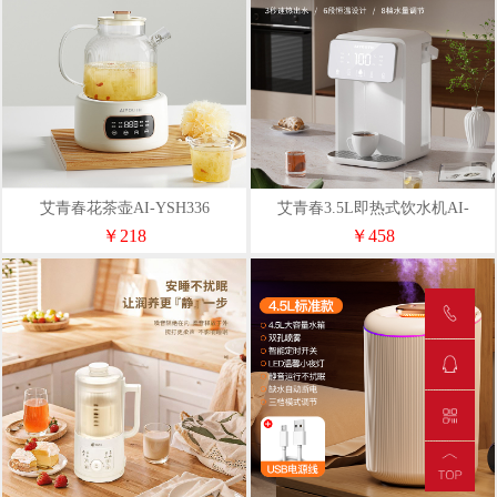
艾青春花茶壶AI-YSH336
艾青春3.5L即热式饮水机AI-
SH353
￥218
￥458