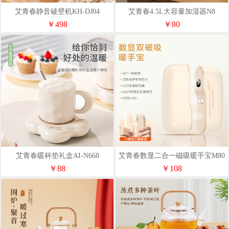
艾青春静音破壁机KH-DJ04
艾青春4.5L大容量加湿器N8
￥498
￥80
艾青春暖杯垫礼盒AI-N668
艾青春数显二合一磁吸暖手宝M80
￥88
￥108