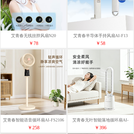
艾青春无线挂脖风扇N20
艾青春半导体手持风扇AI-F13
￥78
￥58
艾青春智能语音循环扇AI-FS2106
艾青春无叶智能落地循环扇AI-
FS5103
￥258
￥396