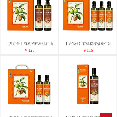
【罗尔仕】有机初榨核桃仁油
【罗尔仕】有机初榨核桃仁油
500ml双支精装礼盒
250ml*3支精装礼盒
￥128
￥116