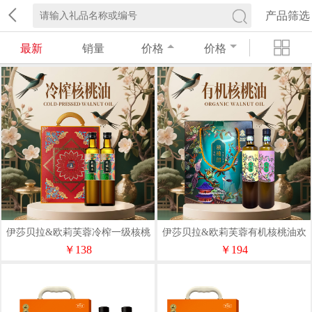
产品筛选
最新
销量
价格
价格
伊莎贝拉&欧莉芙蓉冷榨一级核桃
伊莎贝拉&欧莉芙蓉有机核桃油欢
油喜上眉梢500ml*2礼盒
喜洋洋500ml*2礼盒
￥138
￥194