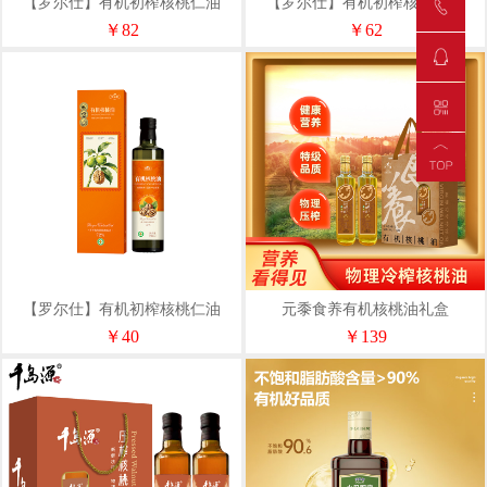
【罗尔仕】有机初榨核桃仁油
【罗尔仕】有机初榨核桃仁油
250ml双支精装礼盒
500ml单支礼盒
￥82
￥62
【罗尔仕】有机初榨核桃仁油
元黍食养有机核桃油礼盒
250ml单支礼盒
￥40
￥139