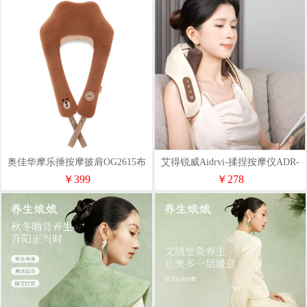
奥佳华摩乐捶按摩披肩OG2615布
艾得锐威Aidrvi-揉捏按摩仪ADR-
朗棕
2312
￥399
￥278