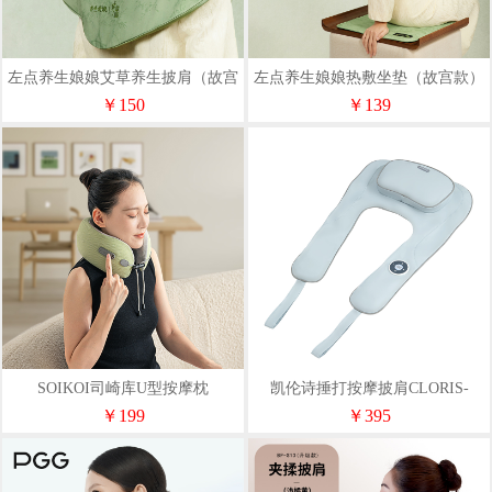
左点养生娘娘艾草养生披肩（故宫
左点养生娘娘热敷坐垫（故宫款）
款）
￥150
￥139
SOIKOI司崎库U型按摩枕
凯伦诗捶打按摩披肩CLORIS-
D910
￥199
￥395