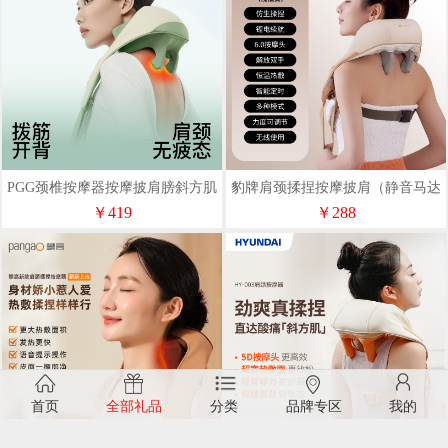
PGG颈椎按摩器按摩披肩膀斜方肌
豹牌肩颈揉捏按摩披肩（静音马达
肩颈部按摩仪M7森林绿
升级款）BP-S13
￥419
￥288
首页
全部礼品
分类
品牌专区
我的