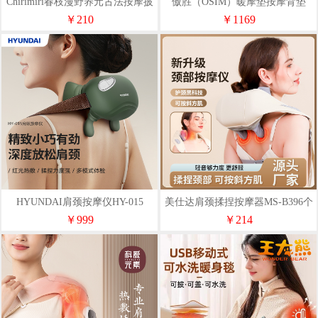
Chirimiri春枝漫野养元古法按摩披
傲胜（OSIM）暖摩垫按摩背垫
肩F4
OS263
￥210
￥1169
HYUNDAI肩颈按摩仪HY-015
美仕达肩颈揉捏按摩器MS-B396个
按摩头
￥999
￥214