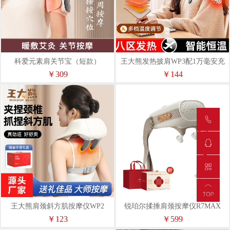
科爱元素肩关节宝（短款）
王大熊发热披肩WP3配1万毫安充
CI096A
电宝
￥309
￥144
王大熊肩颈斜方肌按摩仪WP2
锐珀尔揉捶肩颈按摩仪R7MAX
￥123
￥599