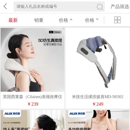
产品筛选
最新
销量
价格
价格
英国西莱森（Cilaisen)肩颈按摩仪
米技生活揉捏披肩MD-N0302
CP-N5
￥239
￥249