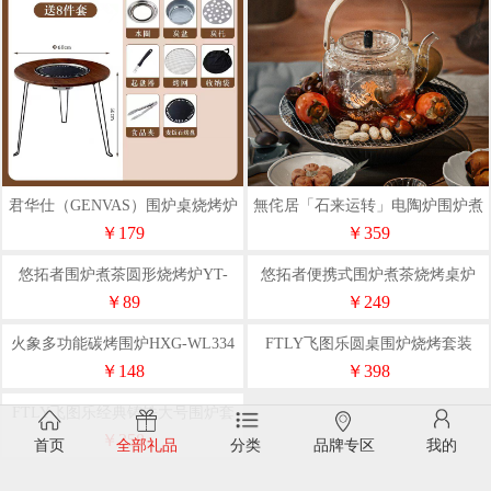
君华仕（GENVAS）围炉桌烧烤炉
無侘居「石来运转」电陶炉围炉煮
全套8件套
茶套装
￥179
￥359
悠拓者围炉煮茶圆形烧烤炉YT-
悠拓者便携式围炉煮茶烧烤桌炉
SKL005
YT-SK004
￥89
￥249
火象多功能碳烤围炉HXG-WL334
FTLY飞图乐圆桌围炉烧烤套装
￥148
￥398
FTLY飞图乐经典铸铁大号围炉套
装WLTZ01（标准款）
￥358
首页
全部礼品
分类
品牌专区
我的