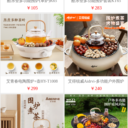
酷乐登多功能围炉(单炉)K65
酷乐登多功能围炉套装KT65
￥105
￥283
艾青春电陶围炉+壶HY-T1008
艾得锐威Aidrvi-多功能户外围炉
（套装）ADR-2300
￥299
￥240