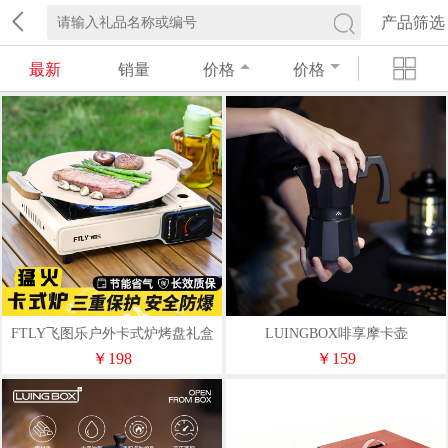
产品筛选
最新
销量
价格
价格
FTLY飞图乐户外卡式炉烤盘礼盒
LUINGBOX啡享摩卡壶
套装KSL00T
300mlLB33090102
￥198
￥159