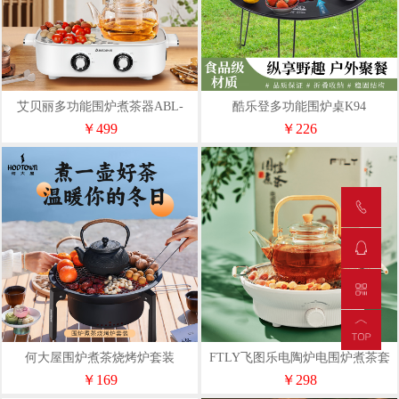
艾贝丽多功能围炉煮茶器ABL-
酷乐登多功能围炉桌K94
WL808
￥499
￥226
何大屋围炉煮茶烧烤炉套装
FTLY飞图乐电陶炉电围炉煮茶套
HDW2005
装月影白DTL0302
￥169
￥298