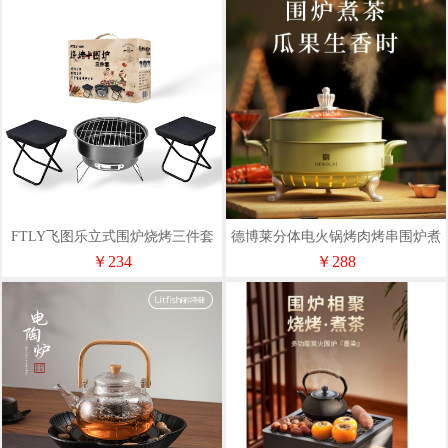
FTLY飞图乐立式围炉烧烤三件套
德博莱分体电火锅烤肉烤串围炉煮
（围炉+折叠凳）WLTZ06
茶
￥234
￥288