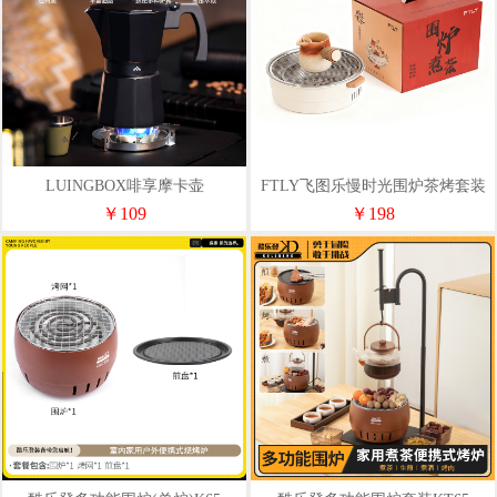
LUINGBOX啡享摩卡壶
FTLY飞图乐慢时光围炉茶烤套装
150mlLB33091101
WLTZ0701
￥109
￥198