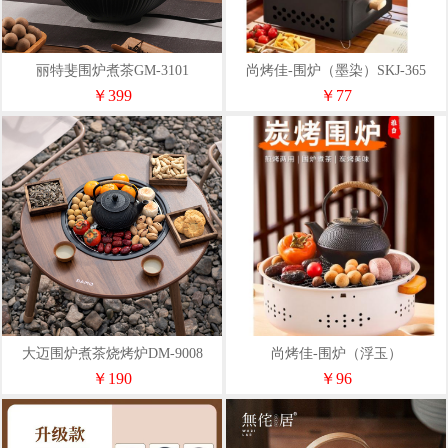
丽特斐围炉煮茶GM-3101
尚烤佳-围炉（墨染）SKJ-365
￥399
￥77
大迈围炉煮茶烧烤炉DM-9008
尚烤佳-围炉（浮玉）
￥190
￥96