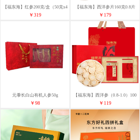
【福东海】红参200克/盒（50克x4
【福东海】西洋参片160克0.8片
罐）
（40克*4）礼盒
￥319
￥179
元黍长白山有机人参50g
【福东海】西洋参（0.8-1.0）100
克（50克x2）
￥98
￥119