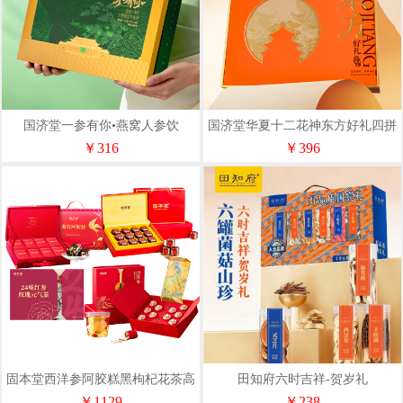
国济堂一参有你•燕窝人参饮
国济堂华夏十二花神东方好礼四拼
礼盒
￥316
￥396
固本堂西洋参阿胶糕黑枸杞花茶高
田知府六时吉祥-贺岁礼
端礼盒4件套GBT0T063
￥1129
￥238