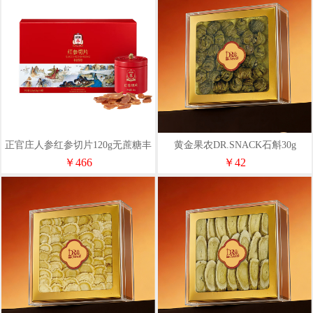
正官庄人参红参切片120g无蔗糖丰
黄金果农DR.SNACK石斛30g
富皂苷健康滋补礼物礼品
￥466
￥42