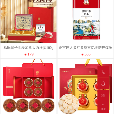
马氏铺子圆粒加拿大西洋参100g
正官庄人参红参整支切段皂苷模压
红参切参75g健康礼物滋补
￥179
￥383