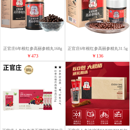
正官庄6年根红参高丽参精丸168g
正官庄6年根红参高丽参精丸31.5g
原装进口营养礼盒礼品
原装进口营养礼盒礼品
￥473
￥136