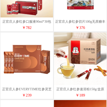
正官庄人参红参口服液90ml*30包
正官庄人参红参切片100g无蔗糖丰
健康滋补礼品
富皂苷健康滋补礼物礼品
￥782
￥376
正官庄人参EVERYTIME红参灵芝
正官庄人参红参速溶粉150g/盒原
液210g健康滋补礼品
装进口含皂苷健康滋补礼物
￥239
￥189