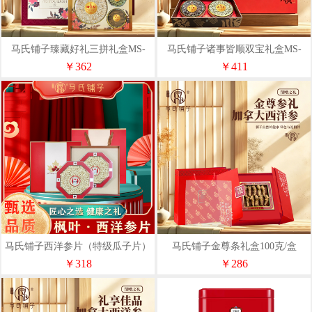
马氏铺子臻藏好礼三拼礼盒MS-
马氏铺子诸事皆顺双宝礼盒MS-
CI-A011
BI-D011
￥362
￥411
马氏铺子西洋参片（特级瓜子片）
马氏铺子金尊条礼盒100克/盒
100克
￥318
￥286