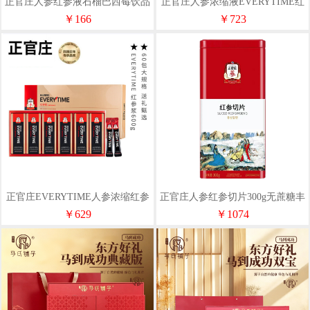
正官庄人参红参液石榴巴西莓饮品
正官庄人参浓缩液EVERYTIME红
300g滋补品礼品礼物
参浆600ml韩原装进口
￥166
￥723
正官庄EVERYTIME人参浓缩红参
正官庄人参红参切片300g无蔗糖丰
浆600g营养滋补品礼物
富皂苷健康滋补礼物礼品
￥629
￥1074