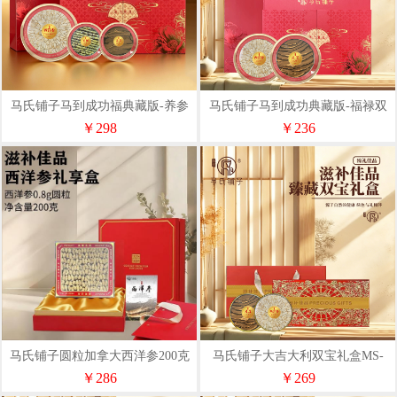
马氏铺子马到成功福典藏版-养参
马氏铺子马到成功典藏版-福禄双
三宝礼盒
喜礼盒
￥298
￥236
马氏铺子圆粒加拿大西洋参200克
马氏铺子大吉大利双宝礼盒MS-
BI-C011
￥286
￥269