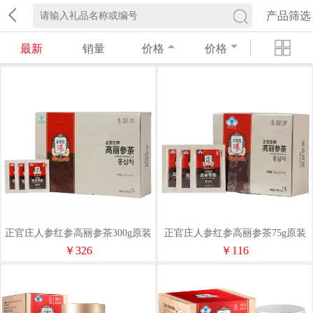
产品筛选
最新
销量
价格
价格
正官庄人参红参高丽参茶300g原装
正官庄人参红参高丽参茶75g原装
进口6年根健康营养滋补品
进口6年根健康营养滋补品
￥326
￥116