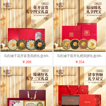
马氏铺子花开富贵四拼礼盒MS-
马氏铺子双开礼橙四拼礼盒MS-
DI-C012
DI-B012
￥269
￥354