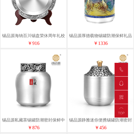
锡品源海纳百川锡盘荣休周年礼校
锡品源厚德载物锡罐防潮保鲜礼品
庆商务奖杯摆件功勋荣誉支持定制
新中式纯锡茶叶罐可定制储茶罐
￥916
￥1336
锡品源私藏茶锡罐防潮密封保鲜中
锡品源静雅迷你便携锡罐防潮密封
式手工纯锡茶叶罐储茶罐可定制
礼品手工纯锡茶叶罐可定制储茶罐
￥876
￥456