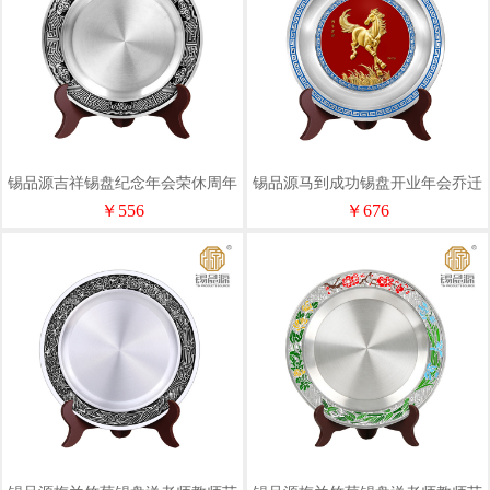
锡品源吉祥锡盘纪念年会荣休周年
锡品源马到成功锡盘开业年会乔迁
校庆商务奖杯送礼家居摆件可定制
商务祝福送礼收藏礼赠摆件可定制
￥556
￥676