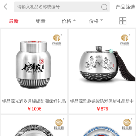
产品筛选
最新
销量
价格
价格
锡品源光辉岁月锡罐防潮保鲜礼品
锡品源雅趣锡罐防潮保鲜礼品新中
荣休纯锡茶叶罐可定制储茶罐文创
式纯锡茶叶罐可定制储茶罐文创
￥1096
￥876