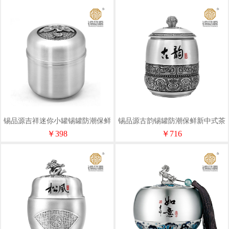
锡品源吉祥迷你小罐锡罐防潮保鲜
锡品源古韵锡罐防潮保鲜新中式茶
礼品手工纯锡茶叶罐可定制储茶罐
具手工纯锡茶叶罐可定制储茶罐
￥398
￥716