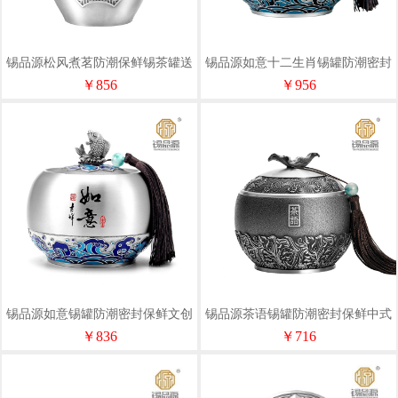
锡品源松风煮茗防潮保鲜锡茶罐送
锡品源如意十二生肖锡罐防潮密封
礼手工纯锡茶叶罐可定制储茶罐
礼品手工纯锡茶叶罐可定制储茶罐
￥856
￥956
锡品源如意锡罐防潮密封保鲜文创
锡品源茶语锡罐防潮密封保鲜中式
礼品手工纯锡茶叶罐可定制储茶罐
茶室手工纯锡茶叶罐可定制储茶罐
￥836
￥716