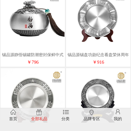
锡品源静悟锡罐防潮密封保鲜中式
锡品源锡盘功勋纪念看盘荣休周年
创意手工纯锡茶叶罐储茶罐可定制
校庆商务奖杯摆件荣誉支持定制
￥796
￥916
首页
全部礼品
分类
品牌专区
我的