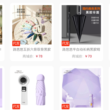
泸溪河桃酥
中茶
山萃
饱饱
汉美驰
梦洁家纺
BTSM
销款）
先科
德菲摩尔
保宁
代发
代发
润本（套装类）
浪莎
雅鹿
卡
路悠悠五折六骨双骨黑胶
路悠悠半自动长柄黑胶晴
迷你晴雨伞ZC566-K
雨伞ZC118
商城价:
￥78
商城价:
￥70
销款）
八马（包销款）
雅莉格丝
铮铭
包销款
西屋（小家电）
渝情渝礼
千问
杜邦
田
长寿花
百事食品
洽洽
爪
有色
可可满分
无印良品（代理
味滋
商）
燕
京荟堂
富昌
呼也
代发
代发