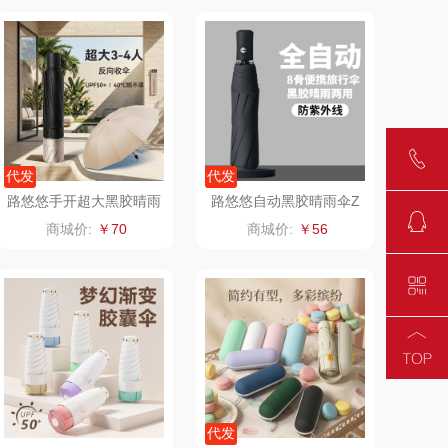
可益康
皇家粮仓
路悠悠
尹谜
伊莎贝拉
荣事达（品牌方）
代发
代发
圣耳
味滋源（包销款）
路悠悠手开超大黑胶晴雨
路悠悠自动黑胶晴雨伞Z
伞ZC8809
C8602
商城价:
￥70
商城价:
￥56
臻牧
真不二
（餐具类）
洁丽雅（包销款）
奥克斯
五丰黎红
源（品牌方）
立时olayks
梦洁
泉尔思
代发