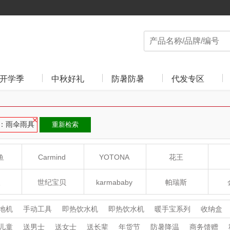
开学季
中秋好礼
防暑防暑
代发专区
：雨伞雨具
重新检索
鱼
Carmind
YOTONA
花王
人
世纪宝贝
karmababy
帕瑞斯
贝易BEIE
阿迪达斯
利仁
地机
手动工具
即热饮水机
即热饮水机
暖手宝系列
收纳盒
把
家用吸尘器
家用吸尘器
除螨仪
除螨仪
除湿机
除湿机
儿童
送男士
送女士
送长辈
年货节
防暑降温
商务馈赠