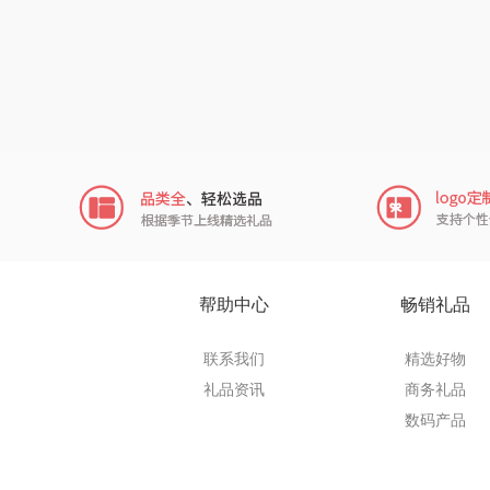
来伊
品存
途雅
吉米
TKK
苏泊尔（
帮助中心
畅销礼品
声阔
联系我们
精选好物
礼品资讯
商务礼品
迪士尼（儿
数码产品
小仓