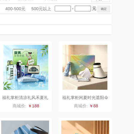
inghouse美
UCHINO内野
件
电子锁
电子锁
净化除味
手礼盒
会议礼品
国潮文创
-
元
400-500元
500元以上
挂烫机/电熨斗
小夜灯
雨伞雨具
国西屋
DKITCHEN
科技感礼品
中国风
ACA北美电器
创意礼品
女神节
奶企礼品
银行礼品
美国康宁
ANSUI（代
bulu＆blue
七夕节
建党节
圣诞节
教师节
理商）
山本
新秀丽
TOBERLIR
momo（杯壶）
OTTOY
西屋（运动户外）
园（代理商）
DGI
福礼掌柜清凉礼风禾夏礼
福礼掌柜闲夏时光遮阳伞
防暑防晒礼盒
防晒帽袖套组合套装
万象
元朗荣华
商城价:
￥188
商城价:
￥88
松鼠（代理
斯凯奇SKECHER
商）
S
ING BOX
立白（包销款）