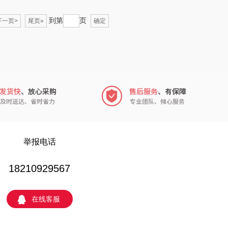
苏菲
folli follie
到第
页
下一页>
尾页»
确定
嗑西西
乐事
得一茶
田知府
陈克明
翼眠
蜜丝婷
博莱克
（包销款）
一个人的星球
举报电话
思宜莱
云鲸
18210929567
嘉（FU+）
富光（专供款）
在线客服
贝弗伦
科洛