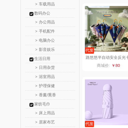
车载用品
>
立家
数码办公
办公用品
>
干饭熊
手机配件
>
金龙鱼（包
电脑办公
>
影音娱乐
>
代发
得力
路悠悠半自动安全反光
生活日用
通儿童伞ZC7307
商城价:
￥80
日用杂货
英红（包
>
浴室用品
>
富安娜（
护理保健
>
香薰/熏香
>
1）
云栖桦
家纺毛巾
小胖
床上用品
>
居家布艺
>
银小
代发