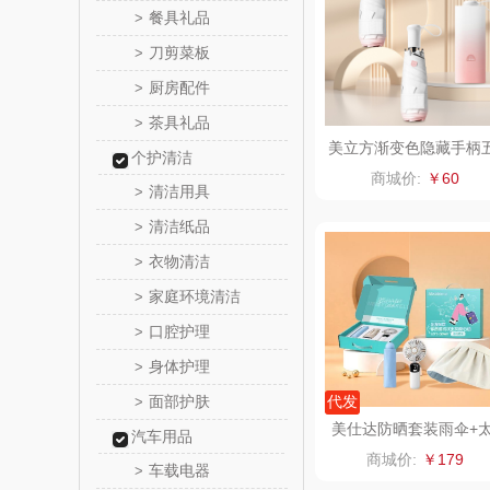
餐具礼品
>
a
润本（套
刀剪菜板
>
厨房配件
>
阿茜娅（AG
茶具礼品
>
美立方渐变色隐藏手柄
个护清洁
奈雪茶
折伞X530
商城价:
￥60
清洁用具
>
丝丽诺
清洁纸品
>
衣物清洁
>
形象
家庭环境清洁
>
拜灭
口腔护理
>
身体护理
>
荣诚
面部护肤
代发
>
马克图
美仕达防晒套装雨伞+
汽车用品
阳帽+风扇
商城价:
￥179
车载电器
>
梵沐