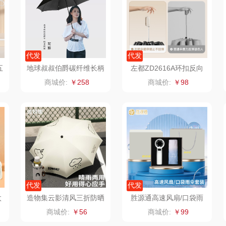
装）
乐班
戴可思
康宁
IA）
卓然
首佩
SWISS MILITARY
罗
代发
代发
五
地球叔叔伯爵碳纤维长柄
左都ZD2616A环扣反向
院
奈雪的茶
克洛特
睿嫣
伞
自动节节收10骨【晴雨
商城价:
￥258
商城价:
￥98
伞】
妃
睿嫣润膏
锐致
倍瑞傲
派
花卉诗
小天鹅
ROBAM老板
士
舒蕾（定制款）
洁玉（定制款）
富昌（定制款）
爱国
周六福
江中猴姑
江中食疗
代发
代发
布
苏泊尔（代理商）
九阳（代理商）
晒瑞
太
造物集云影清风三折防晒
胜源通高速风扇/口袋雨
伞YS-01图案随机
伞套装SYT-S63
商城价:
￥56
商城价:
￥99
骆驼
VVC
漫沃星系