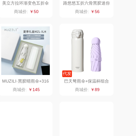
美立方拉环渐变色五折伞
路悠悠五折六骨黑胶迷你
X510
晴雨伞ZC8516
三胖蛋
奈斯派索
商城价:
￥50
商城价:
￥56
乐Dole
邻家饭香
易路达
天琴
卡丹（皮具
傲胜OSIM
类）
狮峰
温仑山（电器类）
代发
MUZILI·黑胶晴雨伞+316
巴天弩雨伞+保温杯组合
万华茶林
澜沧古茶
不锈钢保温杯MZL-XJ4
BTN-ZH3182
商城价:
￥145
商城价:
￥89
kaco
吉潮瑞鲜
乐扣（箱包杯
海信
壶）
NGER/威戈
Alluflon阿路弗仑