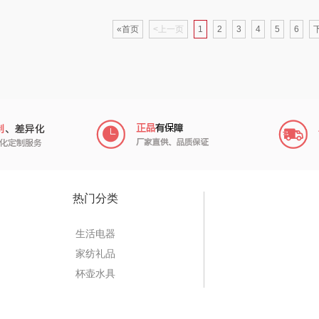
份
五谷磨房
她妍社
乐而雅
«首页
<上一页
1
2
3
4
5
6
爱国者
尔木萄
KEPO
HYUNDAI（电器
莱克
稻梁菽
类）
碧云泉
普沃达
茶马世家
奥帝尔（包销款）
左都
鹏程
杯壶）
穗格氏
梦百合
沃隆
浅香
热门分类
瓷语花香
圣匠鲁班
友望
生活电器
家纺礼品
童类）
恒源祥（箱包）
君乐宝
德亚
富佑
杯壶水具
熊
汇可心
小甘菊
凡士林