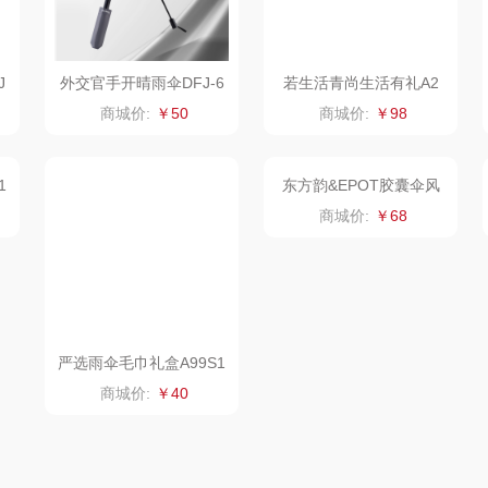
达
乐千厨
悠米UURMI
富安娜（包销款）
味滋源
玺魁
半亩川
J
外交官手开晴雨伞DFJ-6
若生活青尚生活有礼A2
09
商城价:
￥50
商城价:
￥98
达
喜临门
禹鸿物予
艾可熊
狼
朱炳仁铜
高洁丝
护舒宝
饰
瓷咖什
氛围部落
厨邦
咪
传应
陇间柒月(包销款)
中华
高原宏
睡眠博士
嘉禾月
瑞驰
1
严选雨伞毛巾礼盒A99S1
东方韵&EPOT胶囊伞风
扇商务礼品两件套
商城价:
￥40
商城价:
￥68
礼
啄木鸟PLOVER
胡姬花
金龙鱼
（家纺）
福礼掌柜
迪士尼（数码类）
冠军