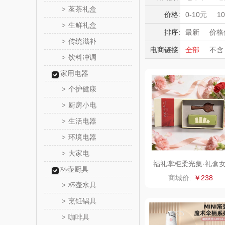
满婷
茗茶礼盒
>
台灯
家用
积分礼品
价格:
0-10元
1
清洁电器
生鲜礼盒
>
暖冬好物
SMILEY
排序:
最新
价格
传统滋补
>
高端送礼
电商链接:
全部
不含
蔻斯
饮料冲调
保险礼品
>
母亲节
父
家用电器
八方
个护健康
>
夏普SHA
厨房小电
>
生活电器
>
大嘴猴（杯
环境电器
>
雨伞
非一FET
大家电
>
福礼掌柜柔光集·礼盒
杯壶厨具
性礼品女士礼物蕉下晴
唯宝
商城价:
￥238
伞气囊梳子套装
杯壶水具
>
纽曼Newm
烹饪锅具
>
咖啡具
>
（线下
可口可乐Coca