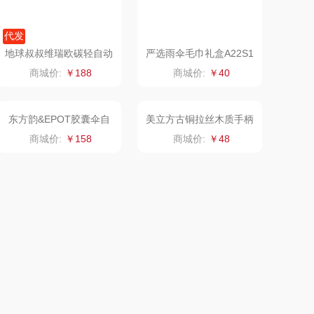
冈州故事
福临门
代发
双立人
北欧沃朗
地球叔叔维瑞欧碳轻自动
严选雨伞毛巾礼盒A22S1
伞
商城价:
￥188
商城价:
￥40
万益蓝
正负零
顺然
信科
粒上皇
乐扣乐扣（小家
电）
民间造物
康巴赫（包销款）
SWICKY
鲸选码头
东方韵&EPOT胶囊伞自
美立方古铜拉丝木质手柄
带线快充电源风扇三件套
轻奢礼品伞X105
商城价:
￥158
商城价:
￥48
香畴
太力
施耐德
向物