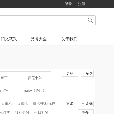
登录
注册
阳光慧采
品牌大全
关于我们
更多
多选
蕉下
霍尼韦尔
金丝莉
nuby（努比）
肖邦
爱华仕
香薰机
香薰机
蒸汽/电动拖把
更多
多选
烘鞋器/烘干机
烘鞋器/烘干机
秋游季
福利劳保
生日礼物
更多