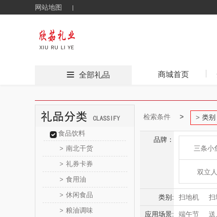
网站地图
商城首页
全部礼品
检索条件
类别
食品饮料
品牌：
南北干货
三条小
>
礼券卡券
>
双立
食用油
>
休闲食品
>
酷行
类别:
扫地机
扫
粮油调味
>
蒸汽/电动拖
应用场景:
端午节
送