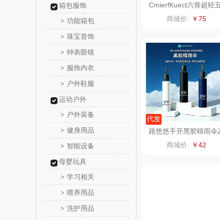
CmierfKuect六骨超轻
箱包服饰
折伞CKIR-RY0228
润培
商城价:
￥75
功能箱包
>
珠宝首饰
>
小度
钟表眼镜
>
赫兰
服饰内衣
>
户外鞋服
>
朗赫
运动户外
360
户外装备
>
代发
健身用品
>
路悠悠手开黑胶晴雨伞
洁丽雅（代
CT806
商城价:
￥42
智能设备
>
海尔
母婴玩具
学习相关
>
飞利浦新
喂养用品
>
洗护用品
>
乐美雅（餐