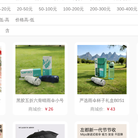
洁丽雅
无
longde龙的
West
洗地机
家用洗地机
酒具/酒杯
纸巾盒
家居饰品
其他日杂小
周年庆礼品
春游踏青
开学季礼品
毕业季礼品
开门红专区
伴
0-20元
20-50元
50-100元
100-200元
200-300元
300-400元
清洁电器
宠物用品
擦窗机器人
擦窗机器人
挂烫机/电熨斗
笑脸
外事出国
BRILLANTE贝立
入职礼
高颜值礼品
PURAMIC全瓷时
IP联名款
CARTELO卡帝乐
企业团建
展会礼品
WORL
低-高
价格高-低
开业乔迁
乡村振兴
定制案例
珠宝礼品
酒店旅游
高校礼品
含
安
代
鳄鱼
汀
洁柔（代理商）
克维杰
飞剑
山水S
建材礼品
政企单位
房地产礼品
汽车礼品
进店礼
情人节
亲节
儿童节
中秋节
建军节
护士节
重阳节
礼
云上好食光
云上布拉
片仔癀
RP
东方沁
绽家
HOLOHOLO
途柏丽
壶厨具
觅菓
MOVA
匠心萌宠
Y
）
ANA
乐扣乐扣（家居/
星巴克（杯壶/包
宝堂马氏铺子
蔬果
女
黑胶五折六骨晴雨伞小号
严选雨伞杯子礼盒B0S1
雨
QYS-01
小家电）
袋）
姑苏渔歌
纺王
伯纳德
商城价:
￥26
商城价:
￥43
ine
纽曼Newmine
佳帮手
罗莱 超柔床品
三只
款）
（线上款）
 Col
沃莱
十二夏天
百草味（代理商）
LU