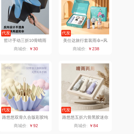
京意之选
锦礼
莱超柔床品
润心
代发
代发
哲计手动三折10骨晴雨
美仕达旅行套装雨伞+风
竹盐
悦滋木
伞Z-DF72205A（蓝色）
扇+希乐杯子
商城价:
￥30
商城价:
￥238
安宝笛
爱润丝婷
康夫
罗尔仕
者（移动电
飞利浦
源）
凤凰
保卫蛋蛋
代发
代发
实丰文化
洛克星球
路悠悠双骨久合版彩胶纯
路悠悠五折六骨黑胶迷你
色晴雨伞ZC317
晴雨伞ZC569
商城价:
￥92
商城价:
￥84
TCL
五芳斋