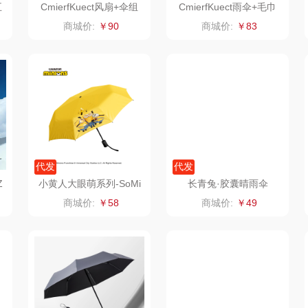
五
CmierfKuect风扇+伞组
CmierfKuect雨伞+毛巾
合CKIR-ZH3189
组合CKIR-ZH3186
品胜
百事（饮具类）
丽耳
商城价:
￥90
商城价:
￥83
索爱（个护类）
创维（手表类）
宏太
都
希
丸美
几梦
欧丽薇兰
果兹
西屋（风扇类）
汤姆逊
皮尔
LK
艾美特（代理商）
锡品源
代发
代发
Z
小黄人大眼萌系列-SoMi
长青兔·胶囊晴雨伞
理商）
乐心
康巴赫（锅具类）
悦湘湖
nion系列-折叠遮阳伞
商城价:
￥58
商城价:
￥49
三头鹰
博牌
keep
安怡
棉芽
伊莱克斯
绿鼻子
乐扣
具类）
飞利浦（音频类）
珍视明
康恩贝
WE