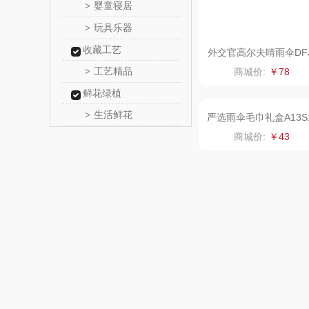
婴童寝居
>
爱仕
玩具乐器
>
收藏工艺
卜珂
外交官高尔夫晴雨伞DF
-611
工艺精品
>
商城价:
￥78
郎氏
鲜花绿植
生活鲜花
>
七匹
南方寝
厨创妈
元黍
严选雨伞毛巾礼盒A13S
商城价:
￥43
家之
象印