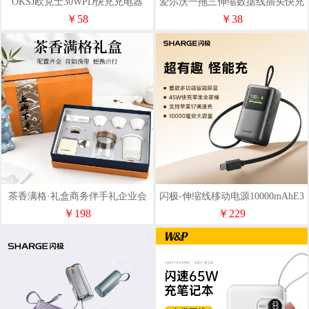
OKSJ欧克士30WPD快充充电器
爱尔沃一拖三伸缩数据线插头快充
+编纱C-C京东自营50W
套装
￥58
￥38
茶香满格·礼盒商务伴手礼企业会
闪极-伸缩线移动电源10000mAhE3
议礼品茶具旅行组合
￥198
￥229