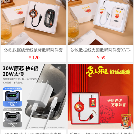
汐屹数据线无线鼠标数码两件套
汐屹数据线支架数码两件套XYT-
XYT-008（随心定制）
003（随心定制）
￥120
￥59