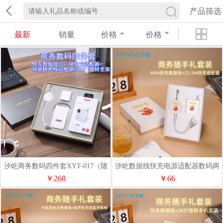
产品筛选
最新
销量
价格
价格
汐屹商务数码四件套XYT-017（随
汐屹数据线快充电源适配器数码两
心定制）
件套XYT-002（随心定制）
￥268
￥66