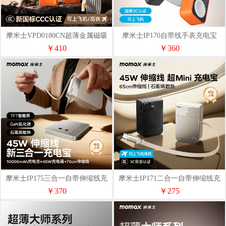
摩米士VPD0180CN超薄金属磁吸
摩米士IP170自带线手表充电宝
快充套装5000mAh
USB-C版5000mAh
￥410
￥360
摩米士IP175三合一自带伸缩线充
摩米士IP171二合一自带伸缩线充
电宝10000毫安
电宝10000毫安
￥370
￥275