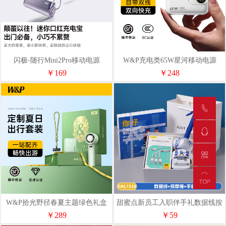
闪极-随行Mini2Pro移动电源
W&P充电类65W星河移动电源
5800mAhT1S
PC109
￥169
￥248
W&P拾光野径春夏主题绿色礼盒
甜蜜点新员工入职伴手礼数据线按
套装出行版端午节
摩捶礼品套装DAL1338
￥289
￥59