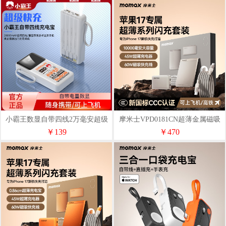
小霸王数显自带四线2万毫安超级
摩米士VPD0181CN超薄金属磁吸
快充充电宝CD355
快充套装10000mAh
￥139
￥470