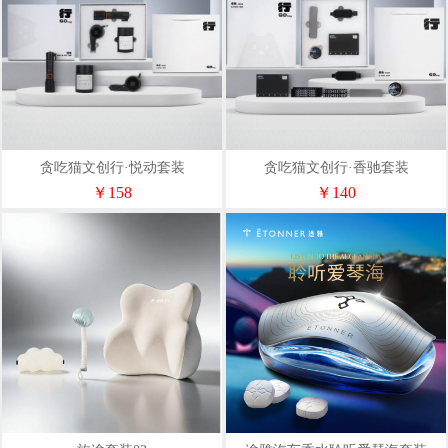
贪吃猫文创行·悦动套装
贪吃猫文创行·香驰套装
￥158
￥140