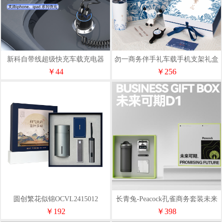
新科自带线超级快充车载充电器
勿一商务伴手礼车载手机支架礼盒
A02S
保险企业实用礼品充电线套装
￥44
￥256
圆创繁花似锦OCVL2415012
长青兔-Peacock孔雀商务套装未来
可期D1套装
￥192
￥398