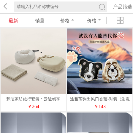
产品筛选
最新
销量
价格
价格
梦洁家纺旅行套装：云途畅享
途雅萌狗出风口香薰-对装（边境
1010889002
牧羊犬+查理王小猎犬）
￥264
￥143