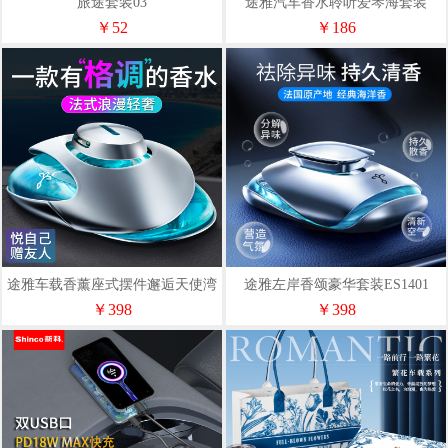
旅途套装03
途雅汽车香水聆听爱琴海套装
ES2001
￥52
￥186
途雅车载香薰座式摆件邂逅天使湾
途雅左岸香颂豪华套装ES1401
豪华套装ES1701
￥398
￥398