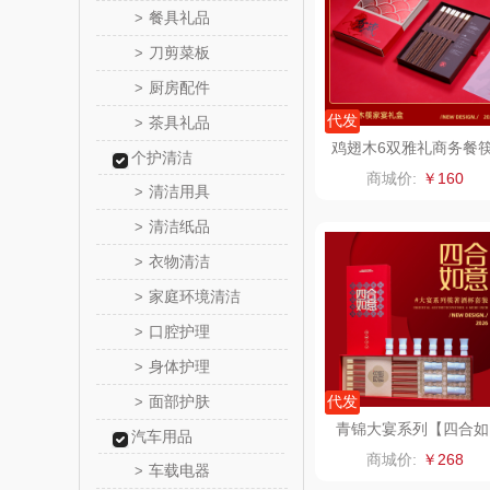
餐具礼品
>
a
润本（套
刀剪菜板
>
厨房配件
>
阿茜娅（AG
代发
茶具礼品
>
鸡翅木6双雅礼商务餐
个护清洁
奈雪茶
礼盒套装创意礼品
商城价:
￥160
清洁用具
>
丝丽诺
清洁纸品
>
衣物清洁
>
形象
家庭环境清洁
>
拜灭
口腔护理
>
身体护理
>
荣诚
面部护肤
代发
>
马克图
青锦大宴系列【四合如
汽车用品
意】礼盒红檀木筷6双
商城价:
￥268
瓷隐青釉酒杯6只
车载电器
>
梵沐