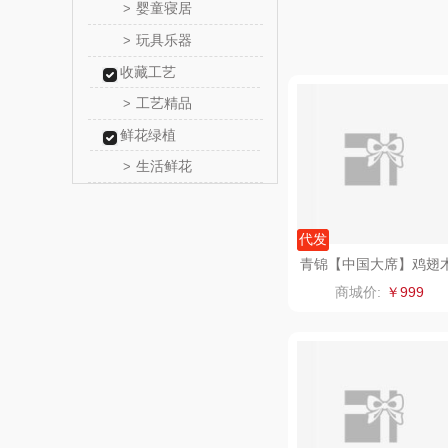
婴童寝居
>
爱仕
玩具乐器
>
代发
收藏工艺
卜珂
梓式文化五福临门中式
著礼盒
工艺精品
>
商城价:
￥204
郎氏
鲜花绿植
生活鲜花
>
七匹
南方寝
厨创妈
元黍
家之
象印
新款三色卡通抽拉盒便
餐具三件套