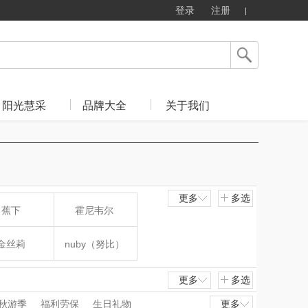
登录
注册
阳光慧采
品牌大全
关于我们
更多
多选
蕉下
霍尼韦尔
金丝莉
nuby（努比）
肖邦
爱华仕
更多
多选
秋游季
福利劳保
生日礼物
更多