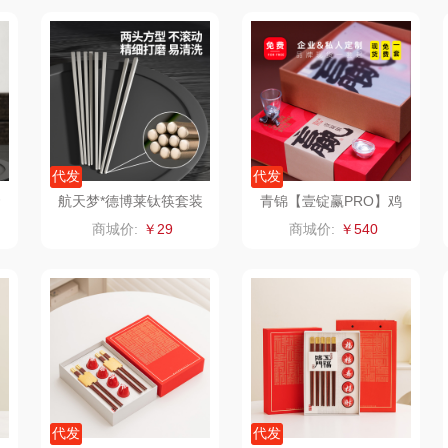
泸溪河桃酥
中茶
山萃
饱饱
汉美驰
梦洁家纺
BTSM
销款）
先科
德菲摩尔
保宁
代发
代发
润本（套装类）
浪莎
雅鹿
套
航天梦*德博莱钛筷套装
青锦【壹锭赢PRO】鸡
翅木筷黑檀木筷生肖酒杯
商城价:
￥29
商城价:
￥540
销款）
八马（包销款）
雅莉格丝
铮铭
元宝商务定制礼盒
包销款
西屋（小家电）
渝情渝礼
千问
杜邦
田
长寿花
百事食品
洽洽
爪
有色
可可满分
无印良品（代理
味滋
商）
燕
京荟堂
富昌
呼也
代发
代发