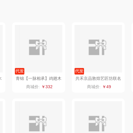
达
乐千厨
悠米UURMI
富安娜（包销款）
代发
代发
味滋源
玺魁
半亩川
筷
梓式文化十全十美红酸枝
青锦【中国大席】鸡翅木
木中式筷著礼盒
筷生肖酒杯全套配龙头分
商城价:
￥214
商城价:
￥999
酒器家宴礼盒
达
喜临门
禹鸿物予
艾可熊
狼
朱炳仁铜
高洁丝
护舒宝
饰
瓷咖什
氛围部落
厨邦
六一儿童节304卡通硅胶
咪
传应
陇间柒月(包销款)
中华
柄便携餐具2件套
商城价:
￥13
高原宏
睡眠博士
嘉禾月
瑞驰
礼
啄木鸟PLOVER
胡姬花
金龙鱼
（家纺）
福礼掌柜
迪士尼（数码类）
冠军
携
新款撞色翻盖盒便携餐具
勺子叉子筷子套装