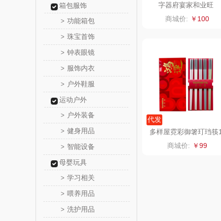
字器府宴家和业旺
箱包服饰
润培
商城价:
￥100
功能箱包
>
珠宝首饰
>
小度
钟表眼镜
>
赫兰
服饰内衣
>
户外鞋服
>
朗赫
运动户外
360
户外装备
>
代发
健身用品
>
多样屋霓彩御箸玎珰筷
洁丽雅（代
0双礼盒
商城价:
￥99
智能设备
>
海尔
母婴玩具
学习相关
>
飞利浦新
喂养用品
>
洗护用品
>
乐美雅（餐