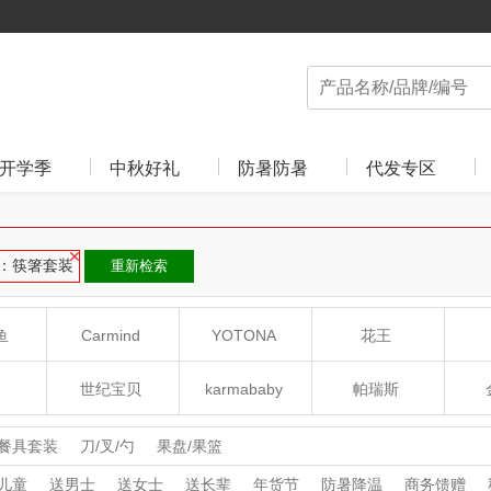
开学季
中秋好礼
防暑防暑
代发专区
：筷箸套装
重新检索
鱼
Carmind
YOTONA
花王
人
世纪宝贝
karmababy
帕瑞斯
贝易BEIE
阿迪达斯
利仁
餐具套装
刀/叉/勺
果盘/果篮
儿童
送男士
送女士
送长辈
年货节
防暑降温
商务馈赠