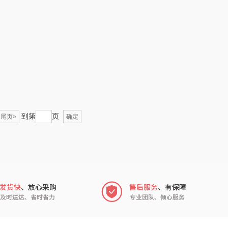
苏菲
folli follie
嗑西西
乐事
得一茶
田知府
到第
页
尾页»
确定
陈克明
翼眠
蜜丝婷
博莱克
（包销款）
一个人的星球
思宜莱
云鲸
嘉（FU+）
富光（专供款）
举报电话
贝弗伦
科洛
18210929567