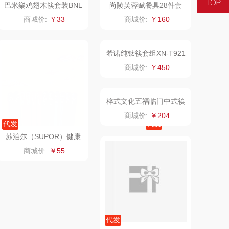
巴米樂鸡翅木筷套装BNL
尚陵芙蓉赋餐具28件套
-JCM901
三胖蛋
奈斯派索
商城价:
￥33
商城价:
￥160
乐Dole
邻家饭香
易路达
天琴
卡丹（皮具
傲胜OSIM
类）
狮峰
温仑山（电器类）
代发
代发
苏泊尔（SUPOR）健康
希诺纯钛筷套组XN-T921
万华茶林
澜沧古茶
筷.分色10双装TK2116Q
商城价:
￥55
商城价:
￥450
kaco
吉潮瑞鲜
青锦【一脉相承】鸡翅木
共禾京品敦煌艺匠坊联名
乐扣（箱包杯
海信
筷黑檀木筷生肖酒杯筷架
箸福合金筷8双装（红
商城价:
￥332
商城价:
￥49
定制筷子礼盒
色）
壶）
NGER/威戈
Alluflon阿路弗仑