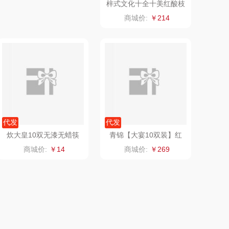
冈州故事
福临门
代发
代发
双立人
北欧沃朗
万益蓝
正负零
代发
代发
炊大皇10双无漆无蜡筷
青锦【大宴10双装】红
顺然
信科
子套装ZK10A
檀木筷筷子家宴定制家宴
商城价:
￥14
商城价:
￥269
礼盒
粒上皇
乐扣乐扣（小家
电）
民间造物
康巴赫（包销款）
SWICKY
鲸选码头
香畴
太力
施耐德
向物