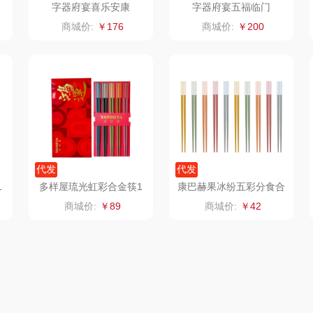
字器府宴喜乐安康
字器府宴五福临门
品胜
百事（饮具类）
丽耳
商城价:
￥176
商城价:
￥200
索爱（个护类）
创维（手表类）
宏太
都
希
丸美
几梦
欧丽薇兰
果兹
西屋（风扇类）
汤姆逊
皮尔
LK
艾美特（代理商）
锡品源
代发
代发
1
多样屋琉光虹彩合金筷1
康巴赫果冰纷五彩分食合
理商）
乐心
康巴赫（锅具类）
悦湘湖
0双礼盒
金筷KH-JKGB02
商城价:
￥89
商城价:
￥42
三头鹰
博牌
keep
安怡
棉芽
伊莱克斯
绿鼻子
乐扣
具类）
飞利浦（音频类）
珍视明
康恩贝
WE