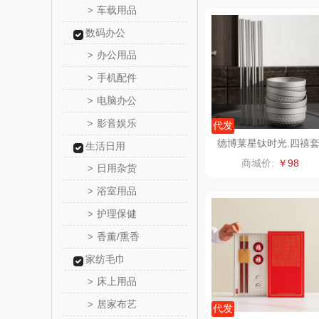
车载用品
>
立家
数码办公
办公用品
>
干饭熊
手机配件
>
金龙鱼（包
电脑办公
>
影音娱乐
>
代发
得力
德博莱星钛时光.四禧
生活日用
装钛碗+钛筷套装
商城价:
￥98
日用杂货
英红（包
>
浴室用品
>
富安娜（
护理保健
>
香薰/熏香
>
1）
云栖桦
家纺毛巾
小胖
床上用品
>
居家布艺
>
银小
代发