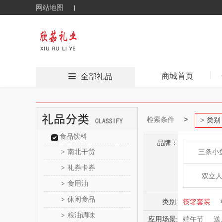
网站地图
商城首页
全部礼品
检索条件
类别
食品饮料
品牌：
南北干货
三条小
>
礼券卡券
>
双立
食用油
>
休闲食品
>
酷行
类别:
筷箸套装
粮油调味
>
应用场景:
端午节
送