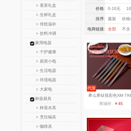
满婷
茗茶礼盒
>
积分礼品
价格:
0-10元
1
生鲜礼盒
>
暖冬好物
SMILEY
排序:
最新
价格
传统滋补
>
高端送礼
电商链接:
全部
不含
蔻斯
饮料冲调
保险礼品
>
母亲节
父
家用电器
八方
个护健康
>
夏普SHA
厨房小电
>
生活电器
>
大嘴猴（杯
环境电器
>
雨伞
非一FET
代发
大家电
>
希么希钛筷彩色XM-TK
杯壶厨具
C
唯宝
商城价:
￥45
杯壶水具
>
纽曼Newm
烹饪锅具
>
咖啡具
>
（线下
可口可乐Coca