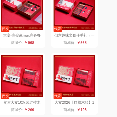
京意之选
锦礼
莱超柔床品
润心
代发
代发
大宴-壹锭赢max商务餐
创意趣味文创伴手礼（一
竹盐
悦滋木
筷礼盒创意礼品
定赢）大宴送朋友年会伴
商城价:
￥968
商城价:
￥568
手礼
安宝笛
爱润丝婷
康夫
罗尔仕
者（移动电
飞利浦
源）
凤凰
保卫蛋蛋
代发
代发
实丰文化
洛克星球
贺岁大宴10双装红檀木
大宴2026【红檀木筷】1
筷新年创意商务餐筷雅礼
0双装新年家宴礼盒
商城价:
￥269
商城价:
￥198
定制属礼物
TCL
五芳斋