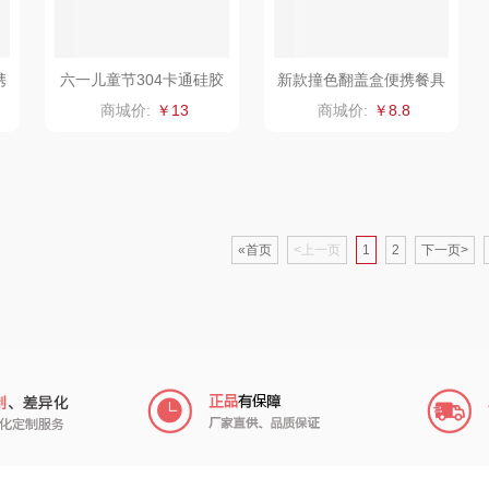
商城价:
￥8.8
份
五谷磨房
她妍社
乐而雅
爱国者
尔木萄
KEPO
HYUNDAI（电器
莱克
稻梁菽
«首页
<上一页
1
2
下一页>
类）
碧云泉
普沃达
茶马世家
奥帝尔（包销款）
左都
鹏程
杯壶）
穗格氏
梦百合
沃隆
浅香
瓷语花香
圣匠鲁班
友望
童类）
恒源祥（箱包）
君乐宝
德亚
富佑
热门分类
熊
汇可心
小甘菊
凡士林
生活电器