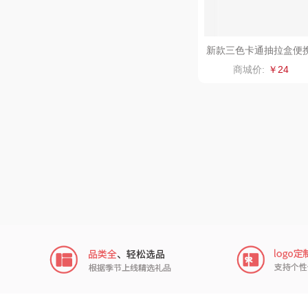
商城价:
￥24
来伊
品存
途雅
吉米
TKK
苏泊尔（
声阔
迪士尼（儿
帮助中心
畅销礼品
小仓
联系我们
精选好物