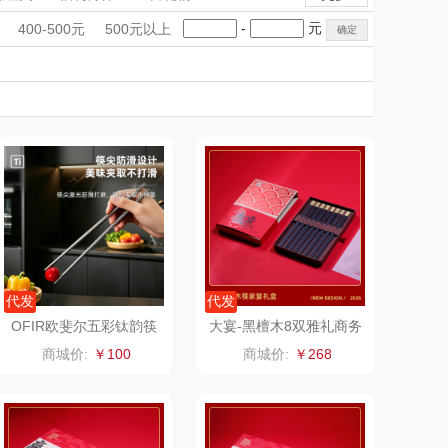
inghouse美
UCHINO内野
手礼盒
会议礼品
国潮文创
-
元
400-500元
500元以上
国西屋
DKITCHEN
科技感礼品
中国风
ACA北美电器
创意礼品
女神节
奶企礼品
银行礼品
美国康宁
ANSUI（代
bulu＆blue
七夕节
建党节
圣诞节
教师节
理商）
山本
新秀丽
TOBERLIR
momo（杯壶）
OTTOY
西屋（运动户外）
园（代理商）
DGI
代发
代发
OFIR欧斐尔五彩钛韵筷
大宴-黑檀木8双雅礼商务
OFR220-T11（内外纯
餐筷礼盒套装创意礼品
万象
元朗荣华
商城价:
￥100
商城价:
￥268
钛）
松鼠（代理
斯凯奇SKECHER
商）
S
ING BOX
立白（包销款）