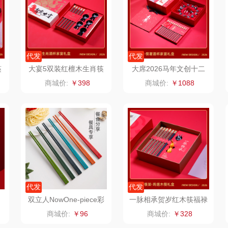
装）
乐班
戴可思
康宁
IA）
卓然
首佩
SWISS MILITARY
罗
代发
代发
筷
大宴5双装红檀木生肖筷
大席2026马年文创十二
院
奈雪的茶
克洛特
睿嫣
酒杯套装礼盒送客户私人
生肖大宴大席文创创意礼
商城价:
￥398
商城价:
￥1088
定制
品
妃
睿嫣润膏
锐致
倍瑞傲
派
花卉诗
小天鹅
ROBAM老板
士
舒蕾（定制款）
洁玉（定制款）
富昌（定制款）
爱国
周六福
江中猴姑
江中食疗
代发
代发
布
苏泊尔（代理商）
九阳（代理商）
晒瑞
双立人NowOne-piece彩
一脉相承贺岁红木筷福禄
玉
色筷子六双装
餐具礼盒创意礼品年会礼
商城价:
￥96
商城价:
￥328
品
骆驼
VVC
漫沃星系