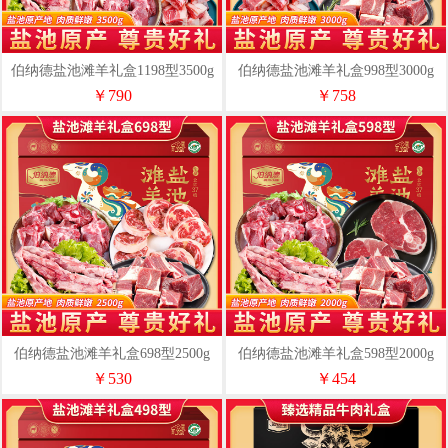
伯纳德盐池滩羊礼盒1198型3500g
伯纳德盐池滩羊礼盒998型3000g
￥790
￥758
伯纳德盐池滩羊礼盒698型2500g
伯纳德盐池滩羊礼盒598型2000g
￥530
￥454