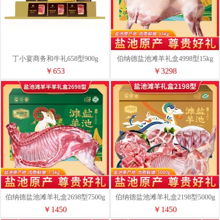
丁小宴商务和牛礼658型900g
伯纳德盐池滩羊礼盒4998型15kg
￥653
￥3298
伯纳德盐池滩羊礼盒2698型7500g
伯纳德盐池滩羊礼盒2198型5000g
￥1450
￥1450