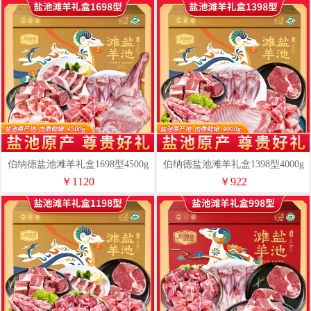
伯纳德盐池滩羊礼盒1698型4500g
伯纳德盐池滩羊礼盒1398型4000g
￥1120
￥922