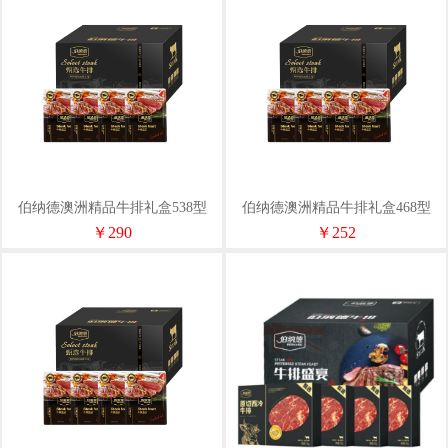
伯纳德澳洲精品牛排礼盒538型
伯纳德澳洲精品牛排礼盒468型
1860g
1440g
￥290
￥252