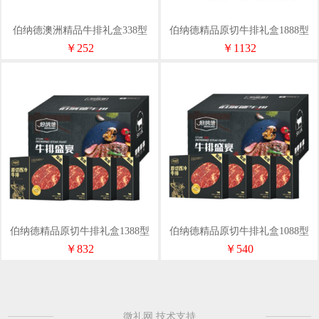
伯纳德澳洲精品牛排礼盒338型
伯纳德精品原切牛排礼盒1888型
1020g
4200g
￥252
￥1132
伯纳德精品原切牛排礼盒1388型
伯纳德精品原切牛排礼盒1088型
3000g
2310g
￥832
￥540
微礼网 技术支持