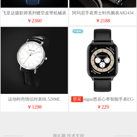
飞亚达摄影师系列镂空皮带机械表
阿玛尼手表男士时尚腕表AR2434
JGA100037.WLL
￥2360
￥2188
运动时尚情侣对表BL520ML
慧采
engue恩谷心率智能手表EG-
T8
￥1298
￥229
微礼网 技术支持