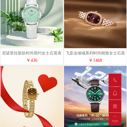
尼诺里拉新款时尚简约女士石英表
飞亚达倾城系列时尚精致女士石英
11008
表L865018.PKRD
￥436
￥1468