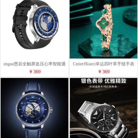
engue恩谷全触屏血压心率智能通
CmierfKuect幸运四叶草手链手表
话手表EG-T12B
CK-6806L
￥369
￥369