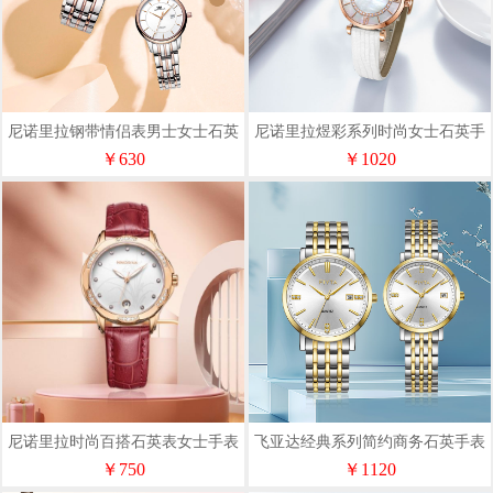
尼诺里拉钢带情侣表男士女士石英
尼诺里拉煜彩系列时尚女士石英手
表11033
表11085
￥630
￥1020
尼诺里拉时尚百搭石英表女士手表
飞亚达经典系列简约商务石英手表
11056兰花红
JG/L001888.TWT
￥750
￥1120