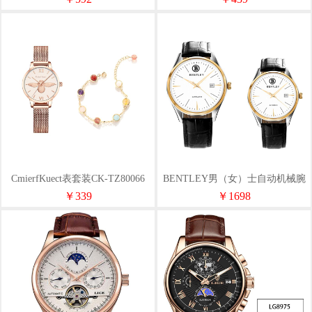
CmierfKuect表套装CK-TZ80066
BENTLEY男（女）士自动机械腕
表BL-522MA
￥339
￥1698