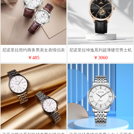
尼诺里拉简约商务男表女表情侣表
尼诺里拉坤逸系列超薄镂空男士机
石英表31008
械表11012
￥485
￥3060