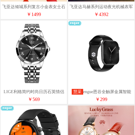
飞亚达倾城系列复古小金表女士石
飞亚达马赫系列运动夜光机械表军
英表L865021.GKG
表JG100070.WNK
￥1499
￥4392
LIGE利格简约时尚日历石英情侣
慧采
engue恩谷全触屏金属智能
表【2只/对】
运手表(通话版)EG-TL03s
￥569
￥299