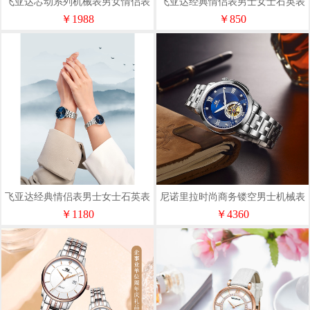
飞亚达芯动系列机械表男女情侣表
飞亚达经典情侣表男士女士石英表
G/LA520003.WWW
JG/L002666.WWW
￥1988
￥850
飞亚达经典情侣表男士女士石英表
尼诺里拉时尚商务镂空男士机械表
JG/L001999.WLW
11010
￥1180
￥4360