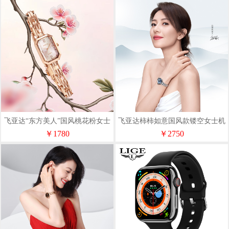
飞亚达“东方美人”国风桃花粉女士
飞亚达柿柿如意国风款镂空女士机
石英表L865039.PFP
械表LA865022.WLW
￥1780
￥2750