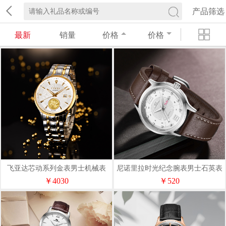
产品筛选
最新
销量
价格
价格
飞亚达芯动系列金表男士机械表
尼诺里拉时光纪念腕表男士石英表
TGA520005.TWB
11007
￥4030
￥520