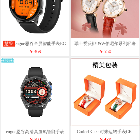
慧采
engue恩谷全屏智能手表EG-
瑞士爱沃驰I&W伯尼尔系列轻奢
T11B
时尚手表IW567
￥369
￥550
engue恩谷高清真血氧智能手表
CmierfKuect时来运转手表CK-
EG-TL10S
6813L
￥592
￥439