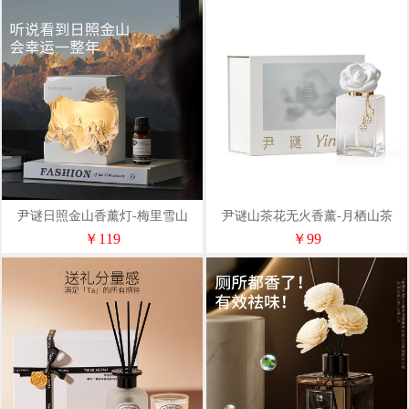
尹谜日照金山香薰灯-梅里雪山
尹谜山茶花无火香薰-月栖山茶
200ml
￥119
￥99