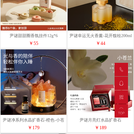
尹谜甜甜圈香氛挂件12g*6
尹谜幸运无火香薰-花开馥桂200ml
￥55
￥44
尹谜净系列水晶扩香石-橙色-小苍
尹谜月亮灯水晶扩香石
兰
￥179
￥189