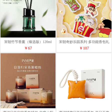
宋朝竹节香薰（臻选版）120ml
宋朝奇妙乐园系列·多功能香包礼
盒&联名-蜡笔小新
￥67
￥107