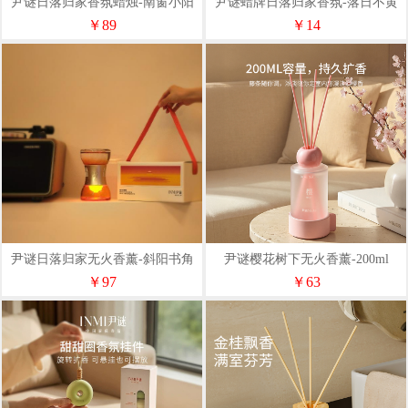
尹谜日落归家香氛蜡烛-南窗小阳
尹谜蜡牌日落归家香氛-落日不黄
台
昏
￥89
￥14
尹谜日落归家无火香薰-斜阳书角
尹谜樱花树下无火香薰-200ml
￥97
￥63