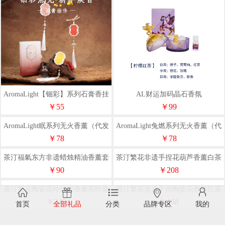
AromaLight【钿彩】系列石膏香挂
AL财运加码晶石香氛
（代发香味随机）
￥55
￥99
AromaLight眠系列无火香薰（代发
香味随机）
￥78
首页
全部礼品
分类
品牌专区
我的