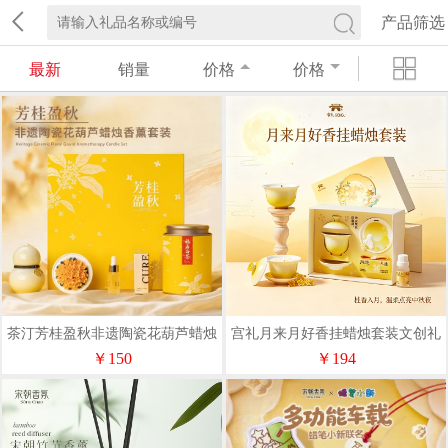
产品筛选
最新
销量
价格
价格
茶汀芳桂盈秋非遗陶瓷花葫芦蜡烛
宫礼月来月好香挂蜡烛套装文创礼
香薰套装CT-ZQ-03
盒居家送礼
￥150
￥194