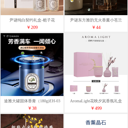
尹谜纯白契约礼盒-栀子花
尹谜东方雅韵无火香薰小苍兰
200ml
￥209
￥44
途雅大罐固体香膏（180g)EH-03
AromaLight花映夕岚香氛礼盒
￥38
￥499