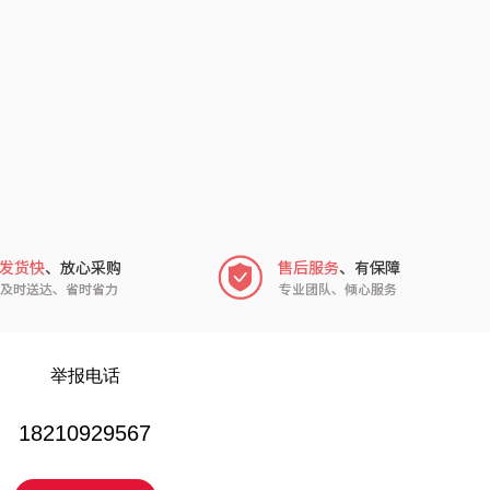
冈州故事
福临门
双立人
北欧沃朗
万益蓝
正负零
顺然
信科
粒上皇
乐扣乐扣（小家
电）
民间造物
康巴赫（包销款）
SWICKY
鲸选码头
举报电话
香畴
太力
18210929567
施耐德
向物