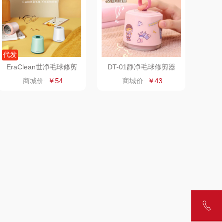
京意之选
锦礼
莱超柔床品
润心
代发
EraClean世净毛球修剪
DT-01静净毛球修剪器
竹盐
悦滋木
器LR01
商城价:
￥54
商城价:
￥43
安宝笛
爱润丝婷
康夫
罗尔仕
者（移动电
飞利浦
源）
凤凰
保卫蛋蛋
实丰文化
洛克星球
TCL
五芳斋