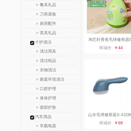
餐具礼品
>
a
润本（套
刀剪菜板
>
厨房配件
>
阿茜娅（AG
茶具礼品
>
淘艺轩香蕉毛球修剪器
个护清洁
奈雪茶
T03
商城价:
￥44
清洁用具
>
丝丽诺
清洁纸品
>
衣物清洁
>
形象
家庭环境清洁
>
拜灭
口腔护理
>
身体护理
>
荣诚
面部护肤
>
马克图
山水毛球修剪器S-XJ28
汽车用品
1
商城价:
￥68
车载电器
>
梵沐