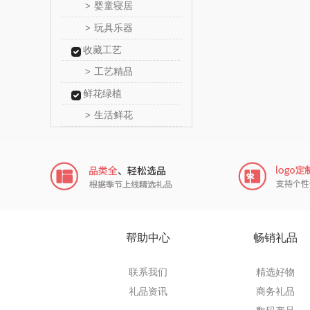
婴童寝居
>
爱仕
玩具乐器
>
收藏工艺
卜珂
工艺精品
>
郎氏
鲜花绿植
生活鲜花
>
七匹
南方寝
厨创妈
元黍
帮助中心
畅销礼品
家之
联系我们
精选好物
象印
礼品资讯
商务礼品