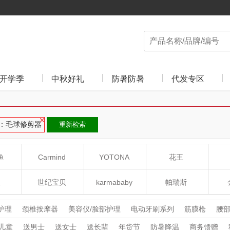
开学季
中秋好礼
防暑防暑
代发专区
：毛球修剪器
重新检索
鱼
Carmind
YOTONA
花王
人
世纪宝贝
karmababy
帕瑞斯
贝易BEIE
阿迪达斯
利仁
护理
颈椎按摩器
美容仪/脸部护理
电动牙刷系列
筋膜枪
腰
头部按摩器
腿部按摩器
洗手机
冲牙器
卷/直发器
电动鼻
儿童
送男士
送女士
送长辈
年货节
防暑降温
商务馈赠