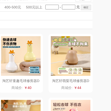
inghouse美
UCHINO内野
电子秤/体脂秤
手礼盒
会议礼品
国潮文创
-
元
400-500元
500元以上
国西屋
DKITCHEN
科技感礼品
中国风
ACA北美电器
创意礼品
女神节
奶企礼品
银行礼品
美国康宁
ANSUI（代
bulu＆blue
七夕节
建党节
圣诞节
教师节
理商）
山本
新秀丽
TOBERLIR
momo（杯壶）
OTTOY
西屋（运动户外）
园（代理商）
DGI
淘艺轩童趣毛球修剪器D
淘艺轩萌梨毛球修剪器D
T07
T05
万象
元朗荣华
商城价:
￥40
商城价:
￥44
松鼠（代理
斯凯奇SKECHER
商）
S
ING BOX
立白（包销款）