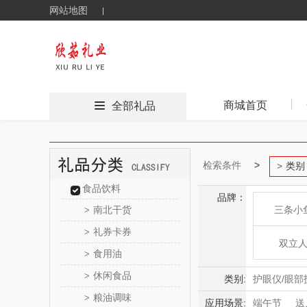
网站地图
商城首页
全部礼品
检索条件
类别
食品饮料
品牌：
南北干货
三条小
>
礼券卡券
>
双立
食用油
>
休闲食品
>
酷行
类别:
护眼仪/眼部
粮油调味
>
毛球修剪器
应用场景:
端午节
送