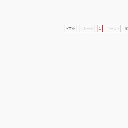
泸溪河桃酥
中茶
山萃
饱饱
汉美驰
梦洁家纺
BTSM
«首页
<上一页
1
下一页>
尾
销款）
先科
德菲摩尔
保宁
润本（套装类）
浪莎
雅鹿
销款）
八马（包销款）
雅莉格丝
铮铭
包销款
西屋（小家电）
渝情渝礼
千问
杜邦
田
长寿花
百事食品
洽洽
爪
有色
可可满分
无印良品（代理
味滋
商）
燕
京荟堂
富昌
呼也