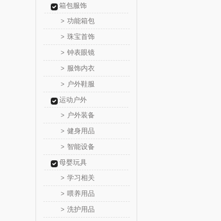
箱包服饰
润培
功能箱包
>
珠宝首饰
>
小度
钟表眼镜
>
赫兰
服饰内衣
>
户外鞋服
>
朗赫
运动户外
360
户外装备
>
健身用品
>
洁丽雅（代
智能设备
>
海尔
母婴玩具
学习相关
>
飞利浦新
喂养用品
>
洗护用品
>
乐美雅（餐