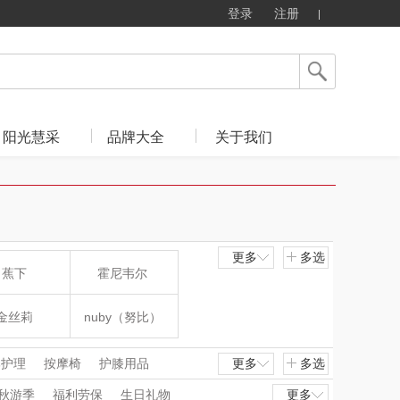
登录
注册
阳光慧采
品牌大全
关于我们
更多
多选
蕉下
霍尼韦尔
金丝莉
nuby（努比）
肖邦
爱华仕
部护理
按摩椅
护膝用品
更多
多选
毛修剪器
刮痧仪
按摩披肩
秋游季
福利劳保
生日礼物
更多