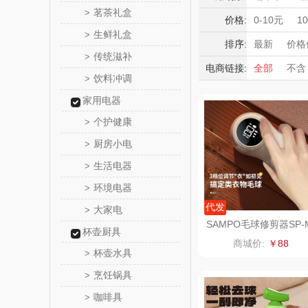
满婷
茗茶礼盒
>
护腕
肩周
积分礼品
价格:
0-10元
1
生鲜礼盒
>
暖冬好物
SMILEY
排序:
最新
价格
传统滋补
>
高端送礼
电商链接:
全部
不含
蔻斯
饮料冲调
保险礼品
>
母亲节
父
家用电器
八方
个护健康
>
夏普SHA
厨房小电
>
生活电器
>
大嘴猴（杯
环境电器
>
雨伞
非一FET
代发
大家电
>
SAMPO毛球修剪器SP-
杯壶厨具
QXJQ001
唯宝
商城价:
￥88
杯壶水具
>
纽曼Newm
烹饪锅具
>
咖啡具
>
（线下
可口可乐Coca