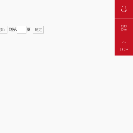
可益康
皇家粮仓
路悠悠
尹谜
到第
页
页»
确定
伊莎贝拉
荣事达（品牌方）
圣耳
味滋源（包销款）
臻牧
真不二
（餐具类）
洁丽雅（包销款）
奥克斯
五丰黎红
源（品牌方）
立时olayks
梦洁
泉尔思