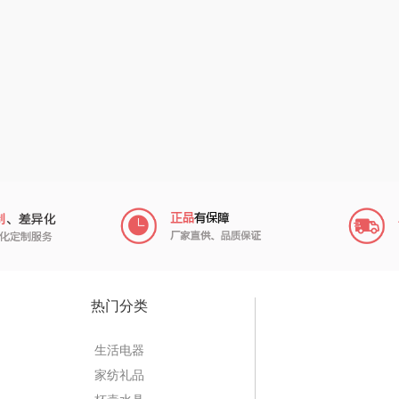
达
乐千厨
悠米UURMI
富安娜（包销款）
味滋源
玺魁
半亩川
达
喜临门
禹鸿物予
艾可熊
狼
朱炳仁铜
高洁丝
护舒宝
饰
瓷咖什
氛围部落
厨邦
咪
传应
陇间柒月(包销款)
中华
高原宏
睡眠博士
嘉禾月
瑞驰
热门分类
礼
啄木鸟PLOVER
胡姬花
金龙鱼
生活电器
（家纺）
福礼掌柜
迪士尼（数码类）
冠军
家纺礼品