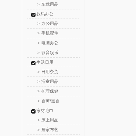
车载用品
>
立家
数码办公
办公用品
>
干饭熊
手机配件
>
金龙鱼（包
电脑办公
>
影音娱乐
>
得力
生活日用
日用杂货
英红（包
>
浴室用品
>
富安娜（
护理保健
>
香薰/熏香
>
1）
云栖桦
家纺毛巾
小胖
床上用品
>
居家布艺
>
银小