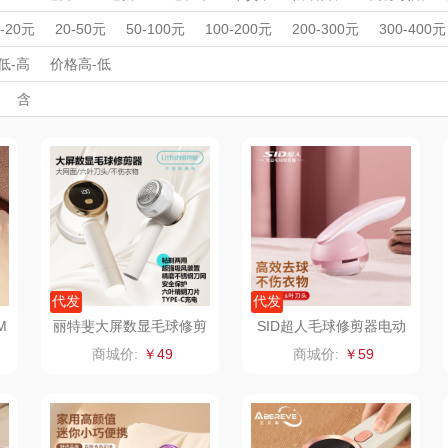
洁丽雅
无
longde龙的
West
按摩仪
理发器
美容器
男士剃须刀
电吹风
足浴盆/脚部护理
周年庆礼品
春游踏青
开学季礼品
毕业季礼品
开门红专区
伴
0-20元
20-50元
50-100元
100-200元
200-300元
300-400元
笑脸
外事出国
BRILLANTE贝立
入职礼
高颜值礼品
PURAMIC全瓷时
IP联名款
CARTELO卡帝乐
企业团建
展会礼品
WORL
低-高
价格高-低
开业乔迁
乡村振兴
定制案例
珠宝礼品
酒店旅游
高校礼品
含
安
代
鳄鱼
汀
洁柔（代理商）
克维杰
飞剑
山水S
建材礼品
政企单位
房地产礼品
汽车礼品
进店礼
情人节
亲节
儿童节
中秋节
建军节
护士节
重阳节
礼
云上好食光
云上布拉
片仔癀
RP
东方沁
绽家
HOLOHOLO
途柏丽
壶厨具
觅菓
MOVA
匠心萌宠
Y
）
ANA
乐扣乐扣（家居/
星巴克（杯壶/包
宝堂马氏铺子
蔬果
代发
代发
M
丽特斐大屏数显毛球修剪
SID超人毛球修剪器电动
器MQ-04
剃绒器去毛球机RR2870
小家电）
袋）
姑苏渔歌
纺王
伯纳德
商城价:
￥49
商城价:
￥59
粉色小冰壶
ine
纽曼Newmine
佳帮手
罗莱 超柔床品
三只
款）
（线上款）
 Col
沃莱
十二夏天
百草味（代理商）
LU