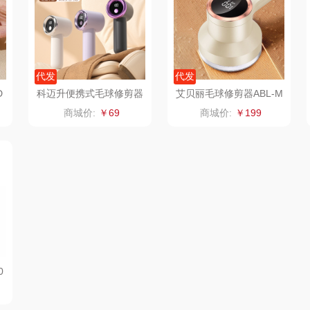
装）
乐班
戴可思
康宁
IA）
卓然
首佩
SWISS MILITARY
罗
代发
代发
D
科迈升便携式毛球修剪器
艾贝丽毛球修剪器ABL-M
院
奈雪的茶
克洛特
睿嫣
697
商城价:
￥69
商城价:
￥199
妃
睿嫣润膏
锐致
倍瑞傲
派
花卉诗
小天鹅
ROBAM老板
士
舒蕾（定制款）
洁玉（定制款）
富昌（定制款）
爱国
周六福
江中猴姑
江中食疗
布
苏泊尔（代理商）
九阳（代理商）
晒瑞
0
骆驼
VVC
漫沃星系