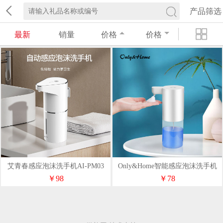
产品筛选
最新
销量
价格
价格
艾青春感应泡沫洗手机AI-PM03
Only&Home智能感应泡沫洗手机
KL-XSJ-01
￥98
￥78