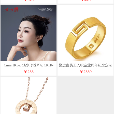
CmierfKuect淡水珍珠耳钉CKIR-
聚运鑫员工入职企业周年纪念定制
Z92511
黄金戒指
￥238
￥2380