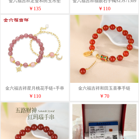
金六福吉祥足金和田玉吊坠
金六福吉祥猫眼石手镯SZJS71309
TLYS20052
￥135
￥110
金六福吉祥星月桃花手链+手串
金六福吉祥和田玉喜事手链
SLJS21153
SLYS71014
￥110
￥70