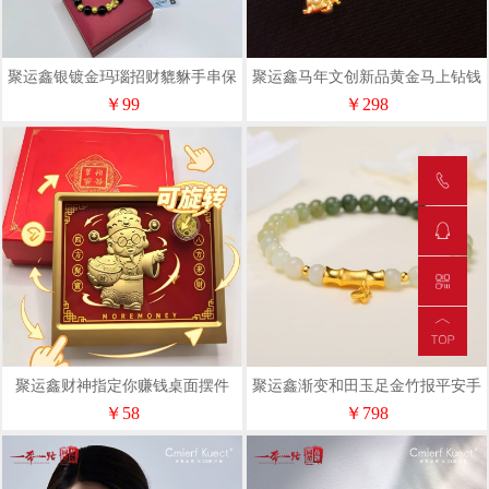
聚运鑫银镀金玛瑙招财貔貅手串保
聚运鑫马年文创新品黄金马上钻钱
险首饰
手串
￥99
￥298
聚运鑫财神指定你赚钱桌面摆件
聚运鑫渐变和田玉足金竹报平安手
串银行女性好礼
￥58
￥798