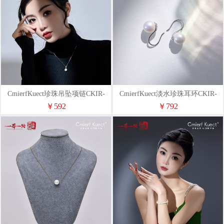
CmierfKuect珍珠吊坠项链CKIR-
CmierfKuect淡水珍珠耳环CKIR-
Z92515
Z92516
￥592
￥792