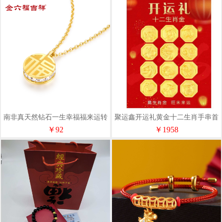
南非真天然钻石一生幸福福来运转
聚运鑫开运礼黄金十二生肖手串首
双面项链
饰银行好礼
￥92
￥1958