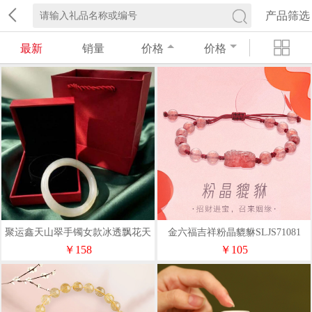
产品筛选
最新
销量
价格
价格
聚运鑫天山翠手镯女款冰透飘花天
金六福吉祥粉晶貔貅SLJS71081
然玉镯营销礼品
￥158
￥105