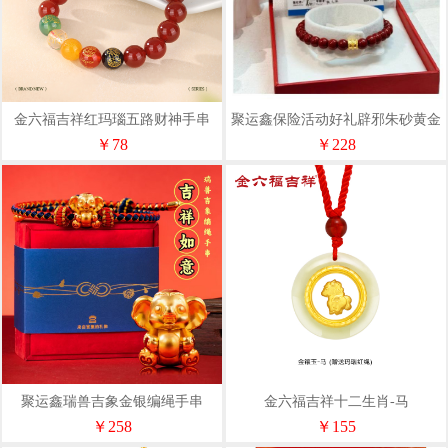
金六福吉祥红玛瑙五路财神手串
聚运鑫保险活动好礼辟邪朱砂黄金
SLJS71315
999小蛮腰手串伴手礼
￥78
￥228
聚运鑫瑞兽吉象金银编绳手串
金六福吉祥十二生肖-马
LPSL21278
￥258
￥155