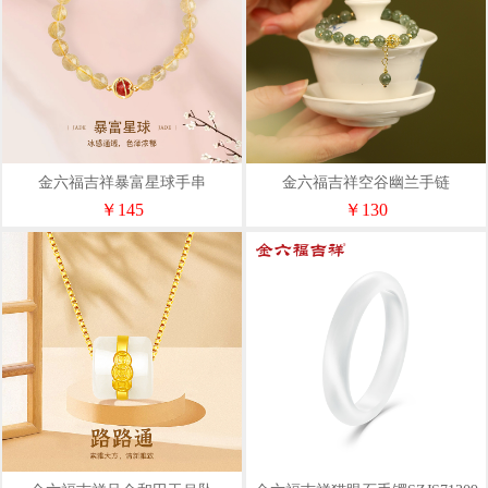
金六福吉祥暴富星球手串
金六福吉祥空谷幽兰手链
SLJS71036
SLJS21156
￥145
￥130