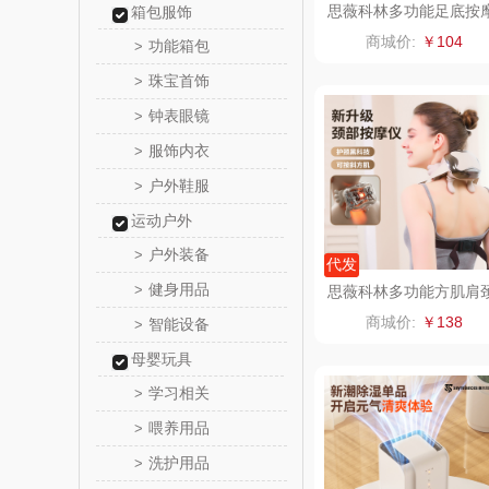
思薇科林多功能足底按
箱包服饰
器足部按摩仪YK-JD01
百事（饮
商城价:
￥104
功能箱包
>
珠宝首饰
>
创维（手
钟表眼镜
>
几梦
服饰内衣
>
户外鞋服
>
西屋（风
运动户外
艾美特（代
户外装备
>
代发
健身用品
>
思薇科林多功能方肌肩
康巴赫（锅
按摩器颈部按摩仪C63
商城价:
￥138
智能设备
>
博牌
母婴玩具
学习相关
>
伊莱克
喂养用品
>
洗护用品
>
珍视