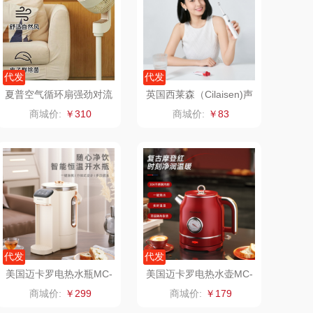
（AGIA）
卓然
奈雪茶院
奈雪的茶
代发
代发
夏普空气循环扇强劲对流
英国西莱森（Cilaisen)声
丝丽诺妃
睿嫣润膏
风PJ-CD603A
波电动牙刷CP-T9
商城价:
￥310
商城价:
￥83
形象派
花卉诗
拜灭士
舒蕾（定制款）
荣诚
周六福
马克图布
苏泊尔（代理商）
代发
代发
梵沐
骆驼
美国迈卡罗电热水瓶MC-
美国迈卡罗电热水壶MC-
SP281
3076
商城价:
￥299
商城价:
￥179
立家
泸溪河桃酥