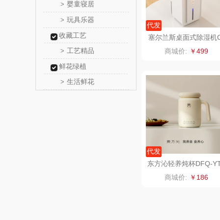
婴童寝居
>
悠米UUR
玩具乐器
>
代发
收藏工艺
玺魁
塞尔兰斯桌面式除湿机
SJ-507
工艺精品
>
商城价:
￥499
禹鸿物
鲜花绿植
生活鲜花
>
高洁
氛围部
陇间柒月(包
代发
睡眠博
东方沁轻养炖杯DFQ-YT
SY01（标准款）
商城价:
￥186
胡姬
迪士尼（数