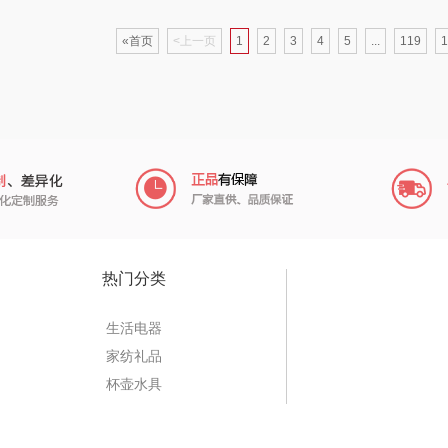
社
乐而雅
苏菲
folli follie
«首页
<上一页
1
2
3
4
5
...
119
1
萄
KEPO
嗑西西
乐事
稻梁菽
得一茶
田知府
达
茶马世家
陈克明
翼眠
鹏程
蜜丝婷
博莱克
苏泊
合
沃隆
浅香（包销款）
一个人的星球
热门分类
班
友望
思宜莱
云鲸
迪士
生活电器
家纺礼品
宝
德亚
富佑嘉（FU+）
富光（专供款）
杯壶水具
菊
凡士林
贝弗伦
科洛