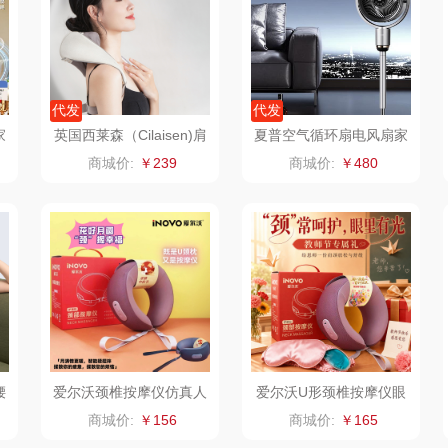
思
康宁
京意之选
锦礼
阿茜娅
SWISS MILITARY
罗莱超柔床品
润心
代发
代发
家
英国西莱森（Cilaisen)肩
夏普空气循环扇电风扇家
特
睿嫣
竹盐
悦滋木
4
颈按摩仪CP-N5
用驱蚊PJ-CD420A-C
商城价:
￥239
商城价:
￥480
倍瑞傲
安宝笛
爱润丝婷
鹅
ROBAM老板
康夫
罗尔仕
制款）
富昌（定制款）
爱国者（移动电
飞利浦
源）
姑
江中食疗
凤凰
保卫蛋蛋
理商）
晒瑞
实丰文化
洛克星球
腰
爱尔沃颈椎按摩仪仿真人
爱尔沃U形颈椎按摩仪眼
按摩U形枕
罩套装
商城价:
￥156
商城价:
￥165
漫沃星系
TCL
五芳斋