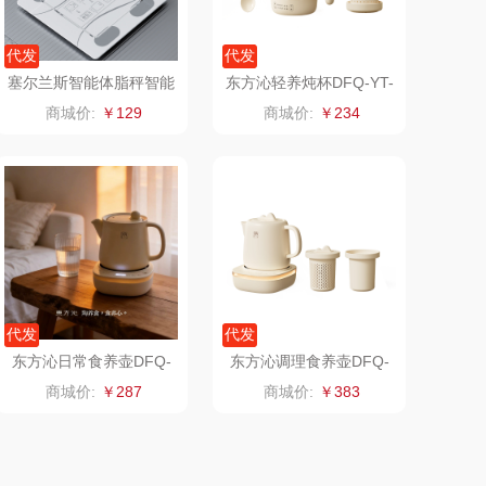
卜珂
味滋源
代发
代发
郎氏达
喜临门
塞尔兰斯智能体脂秤智能
东方沁轻养炖杯DFQ-YT-
体脂秤ts-c66
SY01（茶漏款）
商城价:
￥129
商城价:
￥234
七匹狼
朱炳仁铜
南方寝饰
瓷咖什
厨创妈咪
传应
元黍
高原宏
代发
代发
家之礼
啄木鸟PLOVER
东方沁日常食养壶DFQ-
东方沁调理食养壶DFQ-
SY02（标准款）
SY01（茶漏+炖盅款）
商城价:
￥287
商城价:
￥383
（家纺）
象印
福礼掌柜
来伊份
五谷磨房