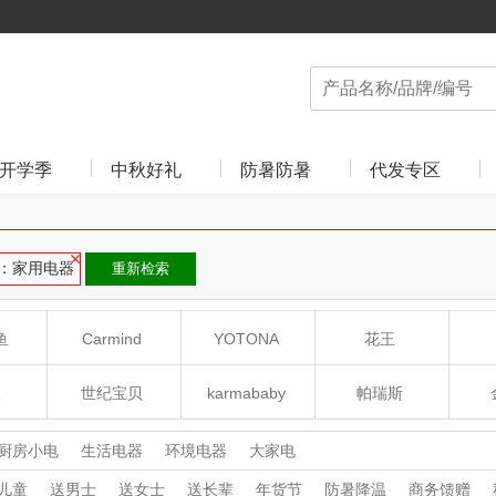
开学季
中秋好礼
防暑防暑
代发专区
：家用电器
重新检索
鱼
Carmind
YOTONA
花王
人
世纪宝贝
karmababy
帕瑞斯
贝易BEIE
阿迪达斯
利仁
厨房小电
生活电器
环境电器
大家电
儿童
送男士
送女士
送长辈
年货节
防暑降温
商务馈赠