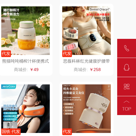
饭熊饱饱
汉美驰
鱼（包销款）
先科
得力
润本（套装类）
代发
代发
（包销款）
八马（包销款）
熊猫吨吨桶榨汁杯便携式
思薇科林红光健腹护腰带
果汁机TRGZJ3106
运动护腰带热敷按摩仪Y
商城价:
￥49
商城价:
￥258
娜（包销款
西屋（小家电）
K-JF08
1）
云栖桦田
长寿花
小胖爪
有色
银小燕
京荟堂
润培
品胜
国铁 代发
代发