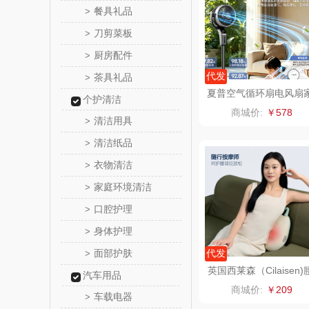
餐具礼品
>
戴可
刀剪菜板
>
厨房配件
>
首佩
代发
茶具礼品
>
夏普空气循环扇电风扇
个护清洁
克洛
用驱蚊直流变频PJ-CD5
商城价:
￥578
7A-H
清洁用具
>
锐致
清洁纸品
>
衣物清洁
>
小天
家庭环境清洁
>
洁玉（定
口腔护理
>
身体护理
>
江中猴
面部护肤
代发
>
九阳（代
英国西莱森（Cilaisen)
汽车用品
部按摩仪CP-MW8
商城价:
￥209
车载电器
>
VVC