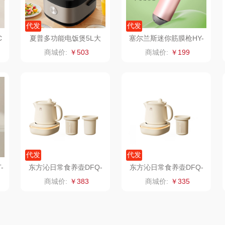
MI
富安娜（包销款）
冈州故事
福临门
代发
代发
半亩川
双立人
北欧沃朗
C
夏普多功能电饭煲5L大
塞尔兰斯迷你筋膜枪HY-
容量煮饭锅
668
商城价:
￥503
商城价:
￥199
予
艾可熊
万益蓝
正负零
丝
护舒宝
顺然
信科
落
厨邦
粒上皇
乐扣乐扣（小家
电）
销款)
中华
民间造物
康巴赫（包销款）
代发
代发
士
嘉禾月
瑞驰SWICKY
鲸选码头
-
东方沁日常食养壶DFQ-
东方沁日常食养壶DFQ-
SY02（茶漏+炖盅款）
SY02（茶漏款）
商城价:
￥383
商城价:
￥335
花
金龙鱼
香畴
太力
码类）
冠军
施耐德
向物