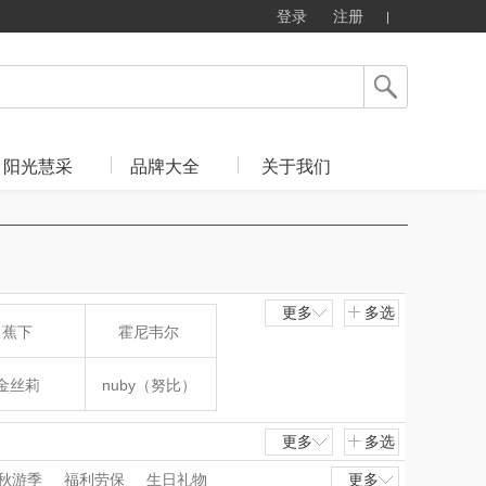
登录
注册
阳光慧采
品牌大全
关于我们
更多
多选
蕉下
霍尼韦尔
金丝莉
nuby（努比）
肖邦
爱华仕
更多
多选
秋游季
福利劳保
生日礼物
更多