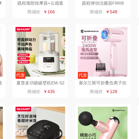
摩
践程颈部按摩器+云感遮
践程律动活腿器FM08
光睡眠眼罩GH11
具类）
丽耳
三胖蛋
奈斯派索
商城价:
￥166
商城价:
￥548
表类）
宏太
都乐Dole
邻家饭香
欧丽薇兰
易路达
天琴
扇类）
汤姆逊
皮尔卡丹（皮具
傲胜OSIM
类）
理商）
锡品源
狮峰
温仑山（电器类）
洁丽
代发
代发
颈
夏普多功能破壁机EM-S2
塞尔兰斯可折叠负离子吹
具类）
悦湘湖
万华茶林
澜沧古茶
00L-W
风机S8
商城价:
￥435
商城价:
￥128
keep
kaco
吉潮瑞鲜
飞
斯
绿鼻子
乐扣乐扣（箱包杯
海信
乐美
壶）
明
康恩贝
WENGER/威戈
Alluflon阿路弗仑