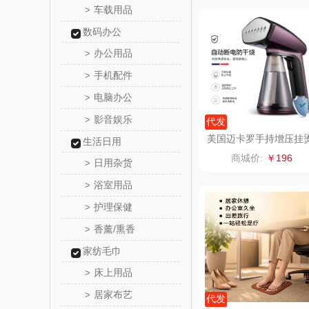
车载用品
>
中茶
数码办公
办公用品
>
梦洁家
手机配件
>
德菲摩
电脑办公
>
影音娱乐
>
代发
浪莎
美国迈卡罗手持增压挂
生活日用
机MC-9352
商城价:
￥196
日用杂货
雅莉格
>
浴室用品
>
渝情渝
护理保健
>
香薰/熏香
>
百事食
家纺毛巾
可可满
床上用品
>
居家布艺
>
富昌
代发