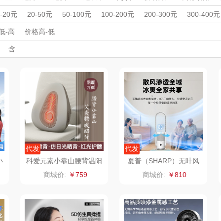
洁丽雅
无
longde龙的
West
周年庆礼品
春游踏青
开学季礼品
毕业季礼品
开门红专区
伴
0-20元
20-50元
50-100元
100-200元
200-300元
300-400元
笑脸
外事出国
BRILLANTE贝立
入职礼
高颜值礼品
PURAMIC全瓷时
IP联名款
CARTELO卡帝乐
企业团建
展会礼品
WORL
低-高
价格高-低
开业乔迁
乡村振兴
定制案例
珠宝礼品
酒店旅游
高校礼品
含
安
代
鳄鱼
杰
飞剑
山水SANSUI（代
bulu＆blue
建材礼品
政企单位
房地产礼品
汽车礼品
进店礼
情人节
亲节
儿童节
中秋节
建军节
护士节
重阳节
理商）
拉
片仔癀
山本
新秀丽
夏普
HOLOHOLO
途柏丽TOBERLIR
momo（杯壶）
大嘴
匠心萌宠
YOTTOY
西屋（运动户外）
非一
壶/包
宝堂马氏铺子
蔬果园（代理商）
DGI
代发
代发
小
科爱元素小靠山腰背温阳
夏普（SHARP）无叶风
降
仪CI194A
扇电风扇家用净化落地扇
伯纳德
万象
元朗荣华
纽曼
商城价:
￥759
商城价:
￥810
低噪
（
手
罗莱 超柔床品
三只松鼠（代理
斯凯奇SKECHER
可口可乐
商）
S
天
百草味（代理商）
LUING BOX
立白（包销款）
润