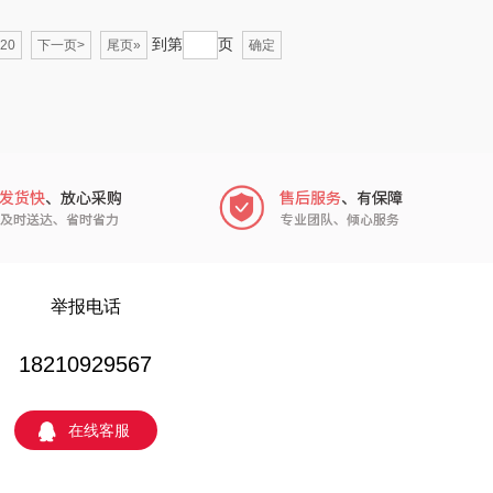
品存
爱国者
到第
页
20
下一页>
尾页»
确定
途雅
HYUNDAI（电器
类）
吉米
碧云泉
TKK
奥帝尔（包销款）
尔（杯壶）
穗格氏
声阔
瓷语花香
举报电话
尼（儿童类）
恒源祥（箱包）
18210929567
小仓熊
汇可心
在线客服
秒秒测
摩米士