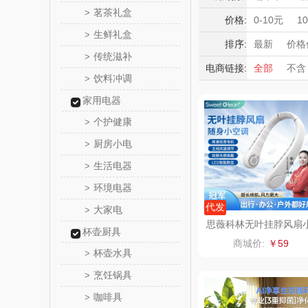
满婷
茗茶礼盒
>
积分礼品
价格:
0-10元
1
生鲜礼盒
>
暖冬好物
SMILEY
排序:
最新
价格
传统滋补
>
高端送礼
电商链接:
全部
不含
克维
饮料冲调
保险礼品
>
母亲节
父
家用电器
云上布
个护健康
>
绽家
厨房小电
>
生活电器
>
MOVA
环境电器
>
星巴克（杯
代发
大家电
>
思薇科林无叶挂脖风扇
杯壶厨具
型便携戴式随身挂脖子
袋）
纺王
商城价:
￥59
温神器
杯壶水具
>
佳帮
烹饪锅具
>
咖啡具
>
十二夏