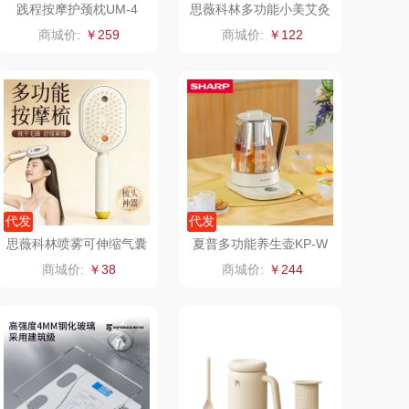
践程按摩护颈枕UM-4
思薇科林多功能小美艾灸
仪恒温刮痧仪按摩仪sm1
小度
索爱（个护类）
商城价:
￥259
商城价:
￥122
688
赫兰希
丸美
朗赫
果兹
360
LK
雅（代理商）
乐心
代发
代发
思薇科林喷雾可伸缩气囊
夏普多功能养生壶KP-W
海尔
三头鹰
按摩梳按摩梳JY-603
T15L-W1.5L
商城价:
￥38
商城价:
￥244
利浦新安怡
棉芽
雅（餐具类）
飞利浦（音频类）
爱仕达
乐千厨