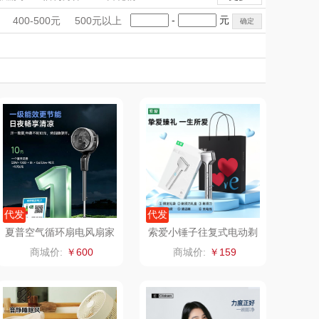
inghouse美
UCHINO内野
手礼盒
会议礼品
国潮文创
-
元
400-500元
500元以上
国西屋
DKITCHEN
科技感礼品
中国风
ACA北美电器
创意礼品
女神节
奶企礼品
银行礼品
美国康宁
八方礼
云上好食光
七夕节
建党节
圣诞节
教师节
SHARP
东方沁
猴（杯壶厨具
觅菓
雨伞）
FETANA
乐扣乐扣（家居/
小家电）
唯宝
姑苏渔歌
代发
代发
夏普空气循环扇电风扇家
索爱小锤子往复式电动剃
用驱蚊遥控款PJ-CD544
须刀M66（送手提袋）
Newmine
纽曼Newmine
商城价:
￥600
商城价:
￥159
A
线下款）
（线上款）
Coca Col
沃莱
a
本（套装）
乐班