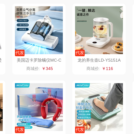
山萃
可益康
皇家粮仓
干
纺
BTSM
路悠悠
尹谜
金龙
尔
保宁
伊莎贝拉
荣事达（品牌方）
代发
代发
雅鹿
圣耳
味滋源（包销款）
英红
烫
美国迈卡罗除螨仪MC-C
龙的养生壶LD-YS151A
M0545
商城价:
￥345
商城价:
￥116
丝
铮铭
臻牧
真不二
富安
礼
千问
杜邦（餐具类）
洁丽雅（包销款）
品
洽洽
奥克斯
五丰黎红
分
无印良品（代理
味滋源（品牌方）
立时olayks
商）
呼也
梦洁
泉尔思
代发
代发