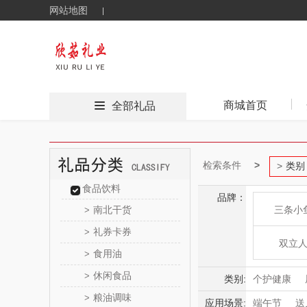
网站地图
商城首页
全部礼品
检索条件
类别
食品饮料
品牌：
南北干货
三条小
>
礼券卡券
>
双立
食用油
>
休闲食品
>
酷行
类别:
个护健康
粮油调味
>
应用场景:
端午节
送