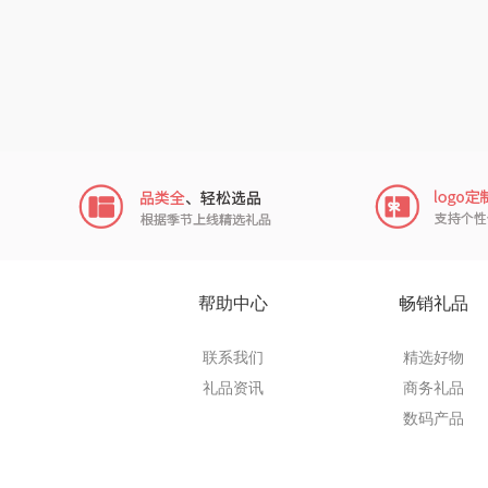
她妍
尔木
莱克
普沃
左都
梦百
帮助中心
畅销礼品
圣匠鲁
联系我们
精选好物
礼品资讯
商务礼品
君乐
数码产品
小甘