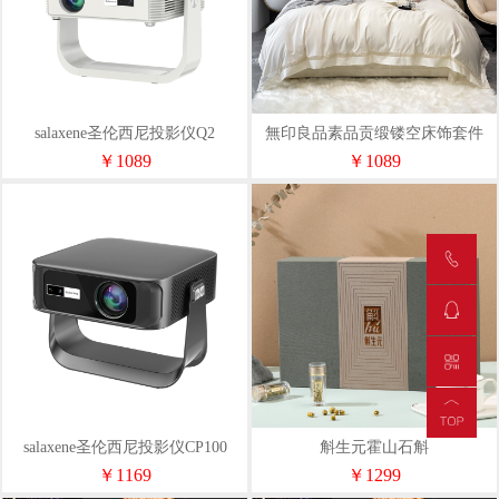
salaxene圣伦西尼投影仪Q2
無印良品素品贡缎镂空床饰套件
WYLP-TJ5063
￥1089
￥1089
salaxene圣伦西尼投影仪CP100
斛生元霍山石斛
￥1169
￥1299