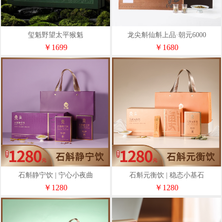
玺魁野望太平猴魁
龙尖斛仙斛上品·朝元6000
￥1699
￥1680
石斛静宁饮 | 宁心小夜曲
石斛元衡饮 | 稳态小基石
￥1280
￥1280