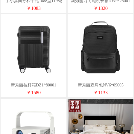
丁小宴商务和牛礼1088型1198g
新秀丽万向轮机长箱NW9*25001
￥1083
￥1320
新秀丽拉杆箱DZ1*80001
新秀丽双肩包NV6*09005
￥1580
￥1133