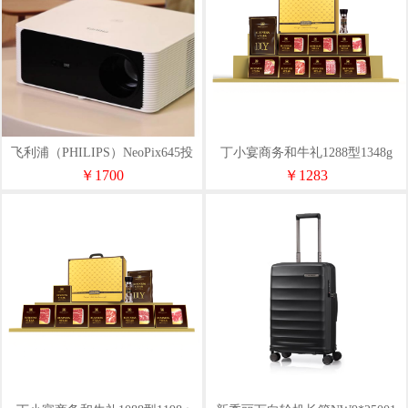
飞利浦（PHILIPS）NeoPix645投
丁小宴商务和牛礼1288型1348g
影仪家用
￥1700
￥1283