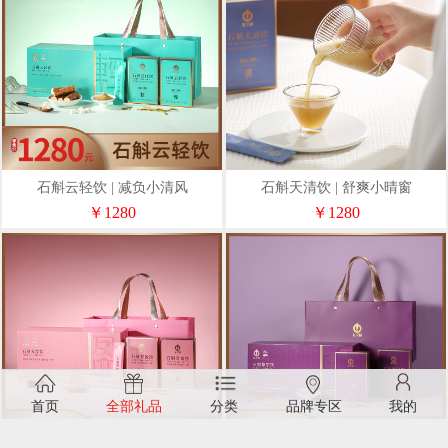
石斛云轻饮 | 减负小清风
石斛天清饮 | 舒爽小晴窗
￥1280
￥1280
首页
全部礼品
分类
品牌专区
我的