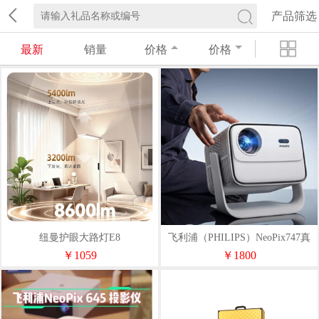
产品筛选
最新
销量
价格
价格
纽曼护眼大路灯E8
飞利浦（PHILIPS）NeoPix747真
1080P
￥1059
￥1800