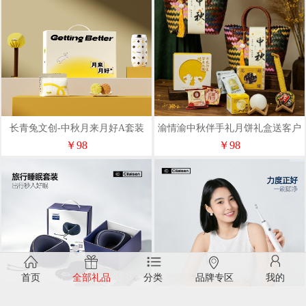
长青兔文创-中秋月来月好A套装
渝情渝中秋伴手礼月饼礼盒送客户
可定制logo清宵望月礼-1
￥98
￥98
首页
全部礼品
分类
品牌专区
我的