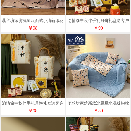
蕊丝坊家纺流量双面绒小清新印花
渝情渝中秋伴手礼月饼礼盒送客户
毛毯150*200cm
企业福利秋光叙月礼-2
￥98
￥99
渝情渝中秋伴手礼月饼礼盒送客户
蕊丝坊家纺新款冰豆豆水洗棉抱枕
风栖月桂礼-1
被
￥98
￥89