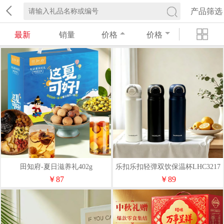
产品筛选
最新
销量
价格
价格
田知府-夏日滋养礼402g
乐扣乐扣轻弹双饮保温杯LHC3217
￥87
￥89