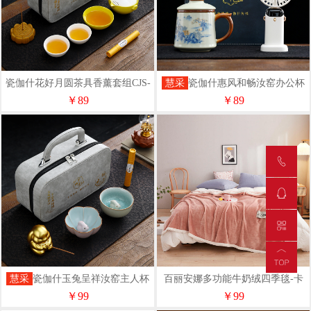
瓷伽什花好月圆茶具香薰套组CJS-
慧采
瓷伽什惠风和畅汝窑办公杯
SYZQ-001
风扇套组CJS-RYFS-001
￥89
￥89
慧采
瓷伽什玉兔呈祥汝窑主人杯
百丽安娜多功能牛奶绒四季毯-卡
香插套组
其
￥99
￥99