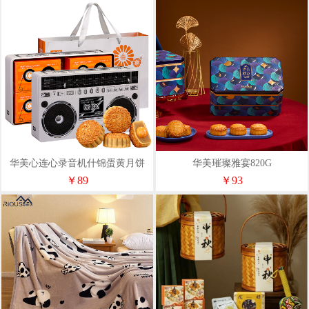
华美心连心录音机什锦蛋黄月饼
华美璀璨雅宴820G
500G
￥89
￥93