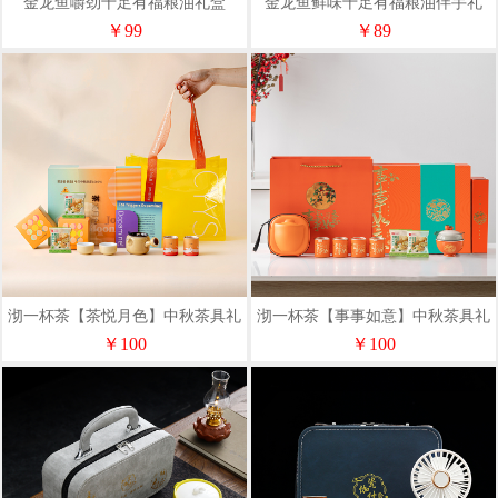
金龙鱼嚼劲十足有福粮油礼盒
金龙鱼鲜味十足有福粮油伴手礼
￥99
￥89
沏一杯茶【茶悦月色】中秋茶具礼
沏一杯茶【事事如意】中秋茶具礼
盒套装
盒套装
￥100
￥100