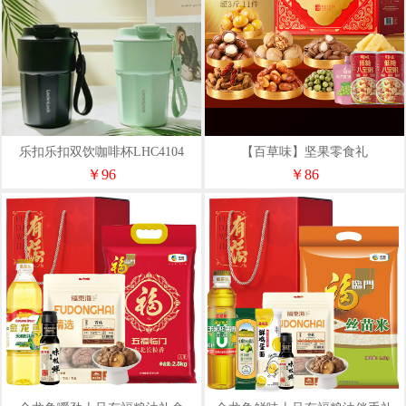
乐扣乐扣双饮咖啡杯LHC4104
【百草味】坚果零食礼
盒-1548g（万事呈祥）
￥96
￥86