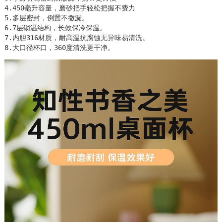
4.450毫升容量，磨砂把手轻松把握不费力

5.多层密封，倒置不撒漏。

6.7层锁温结构，长效保冷保温。

7.内胆316材质，耐高温抗腐蚀无异味易清洗。

8.大口径杯口，360度清洗更干净。