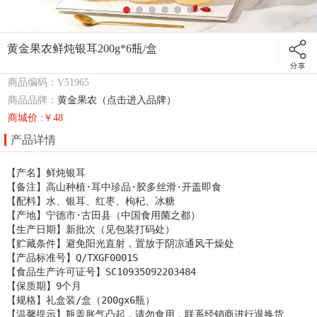
黄金果农鲜炖银耳200g*6瓶/盒
商品编码：V51965
商品品牌：
黄金果农（点击进入品牌）
商城价 :￥48
产品详情
【产名】鲜炖银耳

【备注】高山种植·耳中珍品·胶多丝滑·开盖即食

【配料】水、银耳、红枣、枸杞、冰糖

【产地】宁德市·古田县（中国食用菌之都）

【生产日期】新批次（见包装打码处）

【贮藏条件】避免阳光直射，置放于阴凉通风干燥处

【产品标准号】Q/TXGF0001S

【食品生产许可证号】SC10935092203484

【保质期】9个月

【规格】礼盒装/盒（200gx6瓶）

【温馨提示】瓶盖胀气凸起，请勿食用，联系经销商进行退换货
