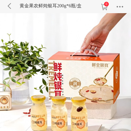
0
黄金果农鲜炖银耳200g*6瓶/盒