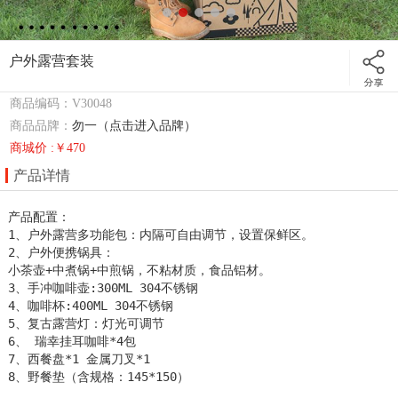
户外露营套装
商品编码：V30048
商品品牌：
勿一（点击进入品牌）
商城价 :￥470
产品详情
产品配置：

1、户外露营多功能包：内隔可自由调节，设置保鲜区。

2、户外便携锅具：

小茶壶+中煮锅+中煎锅，不粘材质，食品铝材。

3、手冲咖啡壶:300ML 304不锈钢

4、咖啡杯:400ML 304不锈钢

5、复古露营灯：灯光可调节

6、 瑞幸挂耳咖啡*4包

7、西餐盘*1 金属刀叉*1

8、野餐垫（含规格：145*150）