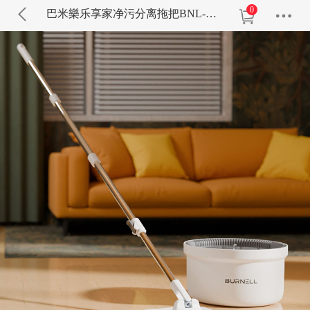
0
巴米樂乐享家净污分离拖把BNL-SL712