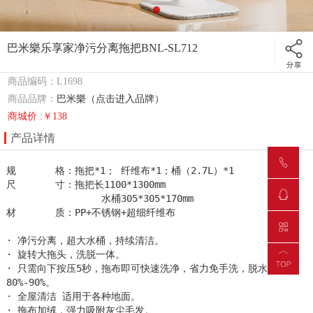
巴米樂乐享家净污分离拖把BNL-SL712
商品编码：L1698
商品品牌：
巴米樂（点击进入品牌）
商城价 :￥138
产品详情
规       格：拖把*1； 纤维布*1；桶（2.7L）*1

尺       寸：拖把长1100*1300mm

                 水桶305*305*170mm

材       质：PP+不锈钢+超细纤维布

· 净污分离，超大水桶，持续清洁。

· 旋转大拖头，洗脱一体。

· 只需向下按压5秒，拖布即可快速洗净，省力免手洗，脱水率
80%-90%。

· 全屋清洁 适用于各种地面。

· 拖布加绒，强力吸附灰尘毛发。