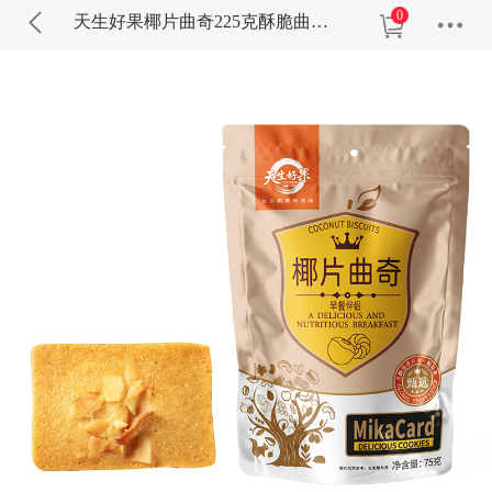
0
天生好果椰片曲奇225克酥脆曲奇饼干独立小包装休闲零食