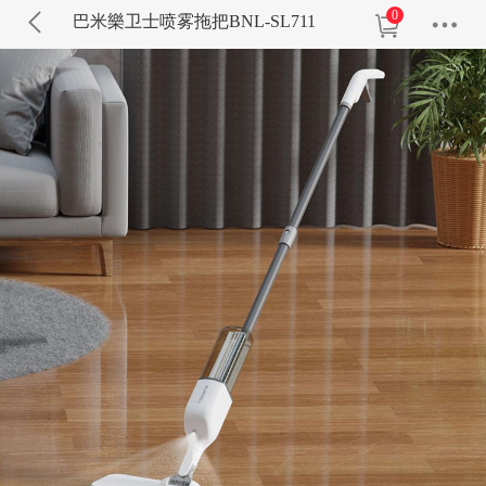
0
巴米樂卫士喷雾拖把BNL-SL711