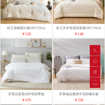
纺王蚕蛹蛋白被200*230cm
纺王岁岁有福亲肤被200*230cm
￥228
￥148
罗莱丝柔蚕丝纤维四季被
罗莱御品澳洲羊毛防螨冬被
￥476
￥536