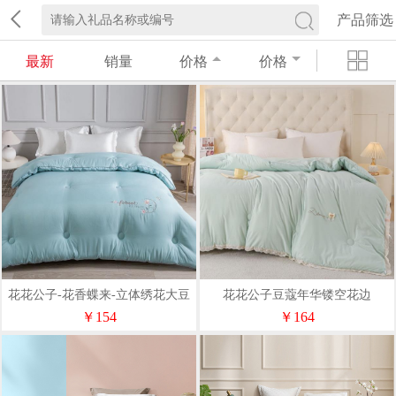
产品筛选
最新
销量
价格
价格
花花公子-花香蝶来-立体绣花大豆
花花公子豆蔻年华镂空花边
被200*230cm3kg
200*230cm3kg冬被Pro版
￥154
￥164