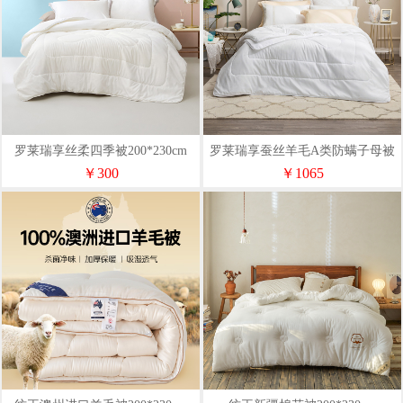
罗莱瑞享丝柔四季被200*230cm
罗莱瑞享蚕丝羊毛A类防螨子母被
200*230cm
￥300
￥1065