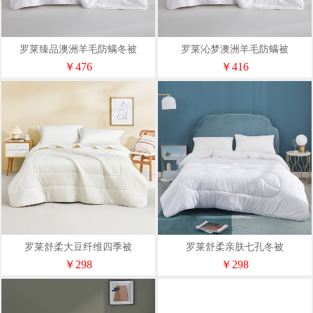
罗莱臻品澳洲羊毛防螨冬被
罗莱沁梦澳洲羊毛防螨被
￥476
￥416
罗莱舒柔大豆纤维四季被
罗莱舒柔亲肤七孔冬被
￥298
￥298