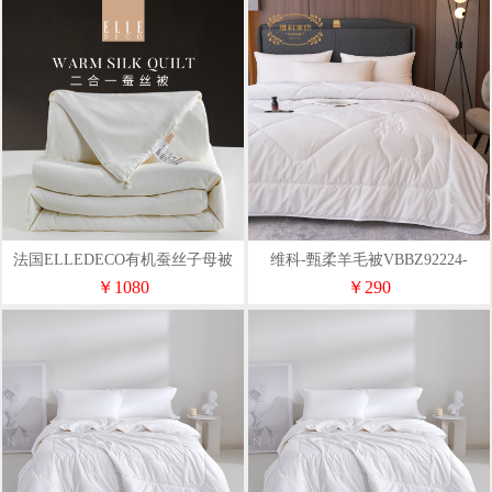
法国ELLEDECO有机蚕丝子母被
维科-甄柔羊毛被VBBZ92224-
2.97LP
￥1080
￥290