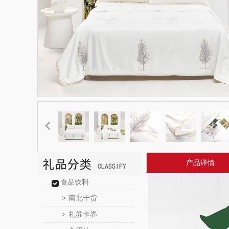
产品详情
食品饮料
南北干货
>
礼券卡券
>