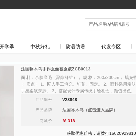
开学季
中秋好礼
防暑防暑
代发专区
法国啄木鸟手作蚕丝被蚕叙ZCB0013
面 料：亲肤磨毛（聚酯纤维）； 规 格：200x230cm； 填充物：
； 卖点： 1、匠人手工填充、钉花、固定。 2、面料采用亲
手感柔软亲肤。 3、搭配设计专属传统手绘礼盒，颜值出色。
V23848
产品编号
法国啄木鸟（点击进入品牌）
产品品牌
￥
318
商城价
获取优惠价格，请拨打15620929810