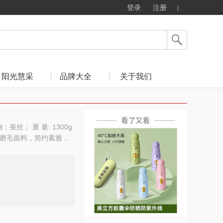
登录
注册
阳光慧采
品牌大全
关于我们
蚕丝； 重 量: 1300g
肤磨毛面料，简约素雅，