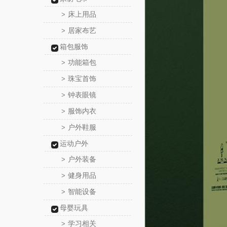
床上用品
>
居家布艺
>
箱包服饰
功能箱包
>
珠宝首饰
>
钟表眼镜
>
服饰内衣
>
户外鞋服
>
运动户外
户外装备
>
健身用品
>
智能设备
>
母婴玩具
学习相关
>