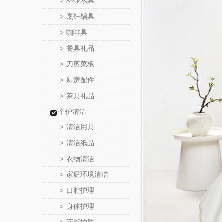
杯壶水具
>
烹饪锅具
>
咖啡具
>
餐具礼品
>
刀剪菜板
>
厨房配件
>
茶具礼品
>
个护清洁
清洁用具
>
清洁纸品
>
衣物清洁
>
家庭环境清洁
>
口腔护理
>
身体护理
>