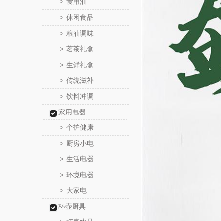
食用油
>
休闲食品
>
粮油调味
>
茗茶礼盒
>
生鲜礼盒
>
传统滋补
>
饮料冲调
>
家用电器
个护健康
>
厨房小电
>
生活电器
>
环境电器
>
大家电
>
杯壶厨具