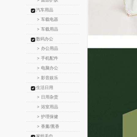
面部护肤
>
汽车用品
车载电器
>
车载用品
>
数码办公
办公用品
>
手机配件
>
电脑办公
>
影音娱乐
>
生活日用
日用杂货
>
浴室用品
>
护理保健
>
香薰/熏香
>
家纺毛巾