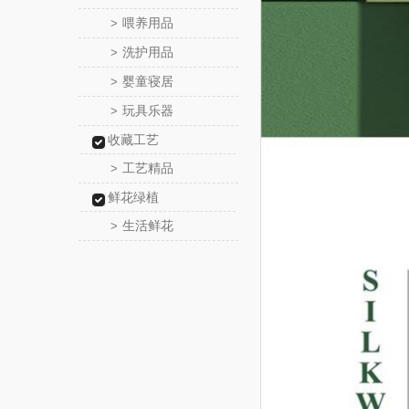
喂养用品
>
洗护用品
>
婴童寝居
>
玩具乐器
>
收藏工艺
工艺精品
>
鲜花绿植
生活鲜花
>