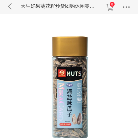
0
天生好果葵花籽炒货团购休闲零食小吃新风味海盐味瓜子238克