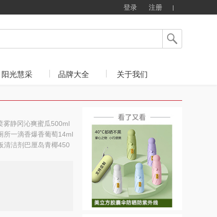
登录
注册
阳光慧采
品牌大全
关于我们
喷雾静冈沁爽蜜瓜500ml
放厕所一滴香爆香葡萄14ml
）地板清洁剂巴厘岛青椰450