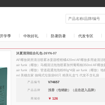
开学季
中秋好礼
防暑防暑
代发专区
沐夏清润组合礼包-26YN-07
AF椰放厨房清洁喷雾冰姜甜橙柑橘420ml AF椰放多用途清洁
air funk（椰放）马桶清洁泡泡喷雾加州葡萄柚350ml AF椰
air funk（椰放）管道疏通泡泡粉80g*4袋 air funk（椰放
ml 美穗吉家 抽绳式垃圾袋60只 精美礼盒*1 代发不含礼袋
V74657
产品编号
浅香（包销款）（点击进入品牌）
产品品牌
￥
126
商城价