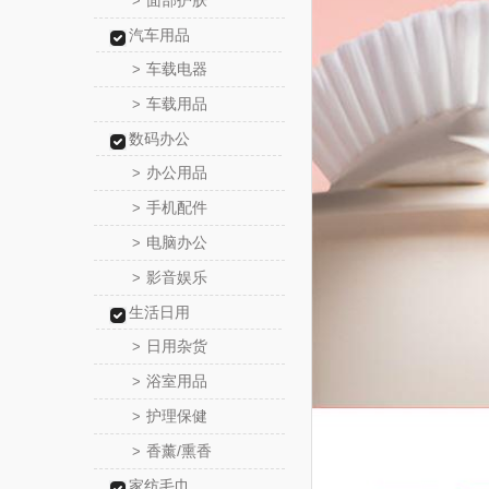
面部护肤
>
汽车用品
车载电器
>
车载用品
>
数码办公
办公用品
>
手机配件
>
电脑办公
>
影音娱乐
>
生活日用
日用杂货
>
浴室用品
>
护理保健
>
香薰/熏香
>
家纺毛巾