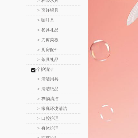
杯壶水具
>
烹饪锅具
>
咖啡具
>
餐具礼品
>
刀剪菜板
>
厨房配件
>
茶具礼品
>
个护清洁
清洁用具
>
清洁纸品
>
衣物清洁
>
家庭环境清洁
>
口腔护理
>
身体护理
>