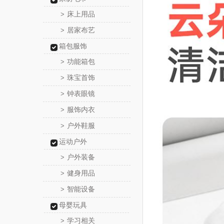
床上用品
>
居家布艺
>
箱包服饰
功能箱包
>
珠宝首饰
>
钟表眼镜
>
服饰内衣
>
户外鞋服
>
运动户外
户外装备
>
健身用品
>
智能设备
>
母婴玩具
学习相关
>