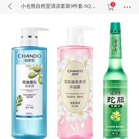
0
小仓熊自然堂清凉套装9件套-SQL003