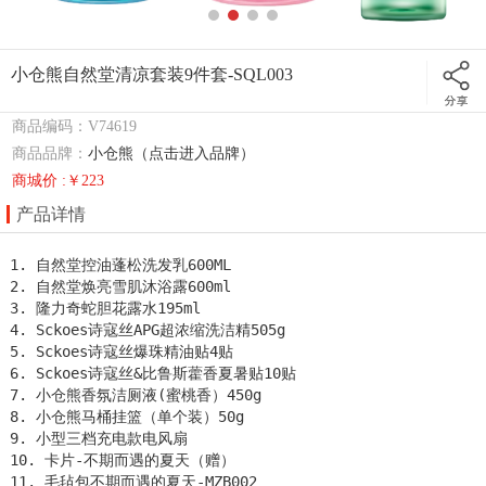
小仓熊自然堂清凉套装9件套-SQL003
商品编码：V74619
商品品牌：
小仓熊（点击进入品牌）
商城价 :￥223
产品详情
1. 自然堂控油蓬松洗发乳600ML

2. 自然堂焕亮雪肌沐浴露600ml

3. 隆力奇蛇胆花露水195ml 

4. Sckoes诗寇丝APG超浓缩洗洁精505g

5. Sckoes诗寇丝爆珠精油贴4贴

6. Sckoes诗寇丝&比鲁斯藿香夏暑贴10贴

7. 小仓熊香氛洁厕液(蜜桃香）450g

8. 小仓熊马桶挂篮（单个装）50g

9. 小型三档充电款电风扇

10. 卡片-不期而遇的夏天（赠）

11. 毛毡包不期而遇的夏天-MZB002