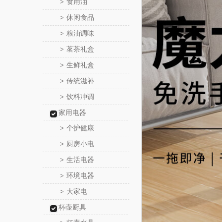
食用油
>
休闲食品
>
粮油调味
>
茗茶礼盒
>
生鲜礼盒
>
传统滋补
>
饮料冲调
>
家用电器
个护健康
>
厨房小电
>
生活电器
>
环境电器
>
大家电
>
杯壶厨具