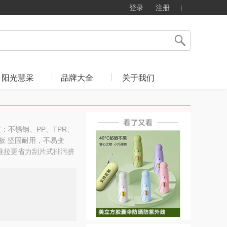
登录
注册
阳光慧采
品牌大全
关于我们
材质：不锈钢、PP、TPR、
板 坚固耐用，不易变
推拉更省力刮片式排污挤