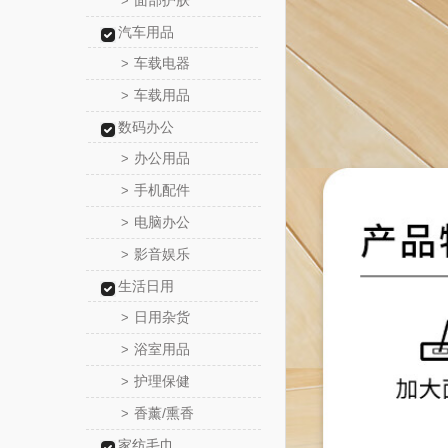
面部护肤
>
汽车用品
车载电器
>
车载用品
>
数码办公
办公用品
>
手机配件
>
电脑办公
>
影音娱乐
>
生活日用
日用杂货
>
浴室用品
>
护理保健
>
香薰/熏香
>
家纺毛巾