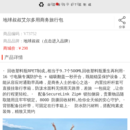
地球叔叔艾尔多用商务旅行包
商品编码：V73752
商品品牌：
地球叔叔（点击进入品牌）
商城价 :￥298
产品详情
· 回收塑料瓶RPET制成,相当于9.7个500ML回收塑料瓶重生再利用·  
16 寸电脑专属防护仓 + 磁吸翻盖一秒开合，既能稳妥保护设备，又
能从容应对通勤早高峰，是商务人士的省心之选·  内置拉杆杆套可
直接挂靠行李箱，防泼水面料无惧雨天路滑，差旅 一包搞定 ,让你
的行程更轻松。·  配备SecureLink Zip® 锁扣侧袋，贵重物品随
取随用且牢牢锁定, 800D 防撕回收材料,给你全天候的安心守护。·  
背部配备拉杆带，可固定在行李箱上·  防水防污材料，搭配纯素皮
装饰，精致又简约